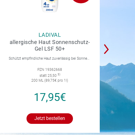
LADIVAL
allergische Haut Sonnenschutz-
Gel LSF 50+
Schützt empfindliche Haut zuverlässig bei Sonnenallergie und Mallorca-Akne. Mit 4-fach Zellschutz und einer leichten, nicht fettenden Gel-Formel.
PZN 19362668
3)
statt 25,50
200 ML (89,75€ pro 1l)
17,95€
Jetzt bestellen