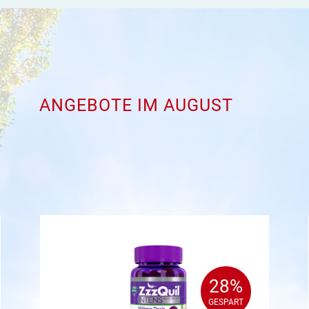
ANGEBOTE IM AUGUST
28%
28%
GESPART
GESPART