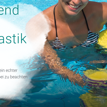
end
stik
in echter
ei zu beachten