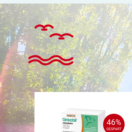
46%
46%
GESPART
GESPART