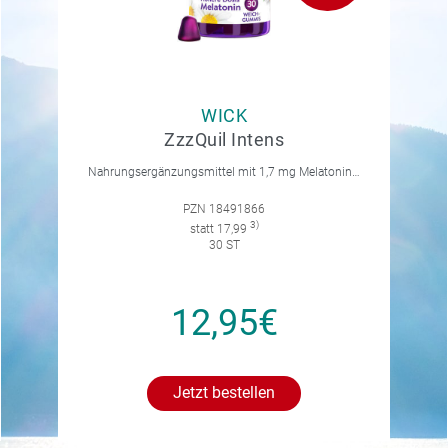
WICK
ZzzQuil Intens
Nahrungsergänzungsmittel mit 1,7 mg Melatonin, Vitamin B6, Kamille, Lavendel und Baldrian. Mit natürlichem Waldfruchtgeschmack.
PZN 18491866
3)
statt 17,99
30 ST
12,95€
Jetzt bestellen