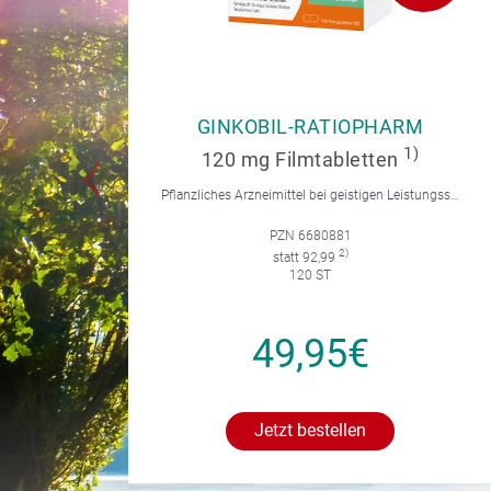
GINKOBIL-RATIOPHARM
1)
120 mg Filmtabletten
Pflanzliches Arzneimittel bei geistigen Leistungsstörungen und Durchblutungsstörungen.
PZN 6680881
2)
statt 92,99
120 ST
49,95€
Jetzt bestellen