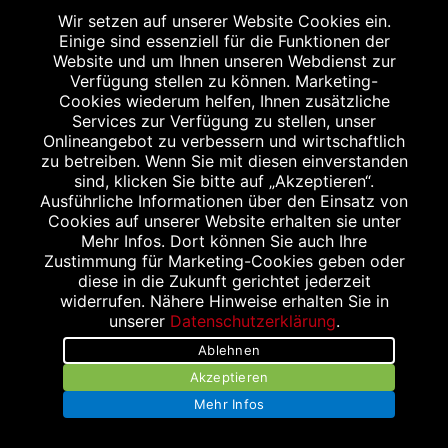
Tel.:
08131/4004
Wir setzen auf unserer Website Cookies ein.
Einige sind essenziell für die Funktionen der
Fax: 08131/80804
Website und um Ihnen unseren Webdienst zur
E-Mail:
info@stern-apotheke-dachau.de
Verfügung stellen zu können. Marketing-
Cookies wiederum helfen, Ihnen zusätzliche
Internet:
https://stern-apotheke-dachau.de/
Services zur Verfügung zu stellen, unser
Onlineangebot zu verbessern und wirtschaftlich
zu betreiben. Wenn Sie mit diesen einverstanden
STERN APOTHEKE
sind, klicken Sie bitte auf „Akzeptieren“.
Ausführliche Informationen über den Einsatz von
Münchner Straße 44
Cookies auf unserer Website erhalten sie unter
85221 Dachau
Mehr Infos. Dort können Sie auch Ihre
Zustimmung für Marketing-Cookies geben oder
diese in die Zukunft gerichtet jederzeit
widerrufen. Nähere Hinweise erhalten Sie in
ÖFFNUNGSZEITEN
unserer
Datenschutzerklärung
.
Montag bis Freitag
Ablehnen
08:00 bis 20:00 Uhr
Akzeptieren
Samstag
Mehr Infos
08:00 bis 14:00 Uhr