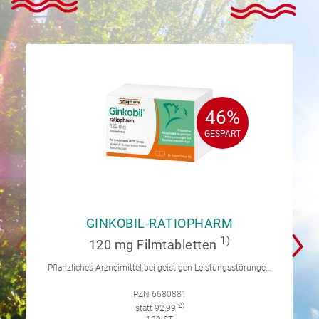
46%
46%
GESPART
GESPART
GINKOBIL-RATIOPHARM
1)
120 mg Filmtabletten
Pflanzliches Arzneimittel bei geistigen Leistungsstörungen und Durchblutungsstörungen.
PZN 6680881
2)
statt 92,99