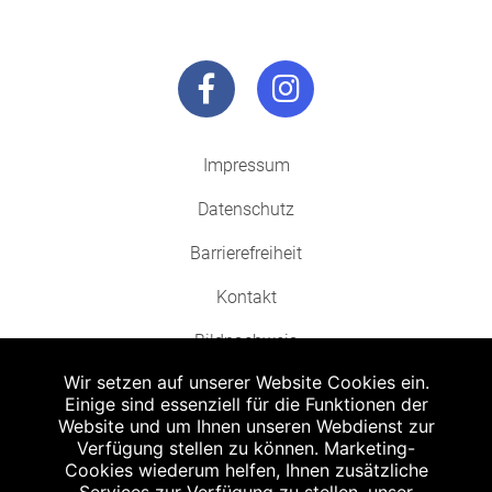
Impressum
Datenschutz
Barrierefreiheit
Kontakt
Bildnachweis
Wir setzen auf unserer Website Cookies ein.
Einige sind essenziell für die Funktionen der
Website und um Ihnen unseren Webdienst zur
Verfügung stellen zu können. Marketing-
Cookies wiederum helfen, Ihnen zusätzliche
Abgabe in haushaltsüblichen Mengen, solange der Vorrat reicht. Für Druck-
und Satzfehler keine Haftung.