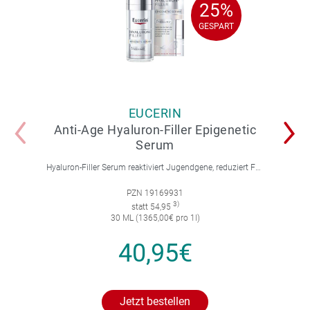
25%
25%
GESPART
GESPART
EUCERIN
Anti-Age Hyaluron-Filler Epigenetic
Serum
Hyaluron-Filler Serum reaktiviert Jugendgene, reduziert Falten und feine Linien, spendet intensive Feuchtigkeit und strafft die Gesichtskonturen.
PZN 19169931
3)
statt 54,95
30 ML (1365,00€ pro 1l)
40,95€
Jetzt bestellen