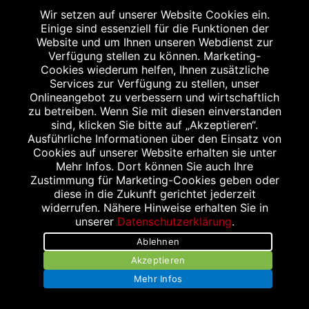
Wir setzen auf unserer Website Cookies ein.
Einige sind essenziell für die Funktionen der
Website und um Ihnen unseren Webdienst zur
Impressum
Verfügung stellen zu können. Marketing-
Cookies wiederum helfen, Ihnen zusätzliche
Datenschutz
Services zur Verfügung zu stellen, unser
Onlineangebot zu verbessern und wirtschaftlich
Barrierefreiheit
zu betreiben. Wenn Sie mit diesen einverstanden
sind, klicken Sie bitte auf „Akzeptieren“.
Kontakt
Ausführliche Informationen über den Einsatz von
Cookies auf unserer Website erhalten sie unter
Bildnachweis
Mehr Infos. Dort können Sie auch Ihre
Zustimmung für Marketing-Cookies geben oder
diese in die Zukunft gerichtet jederzeit
widerrufen. Nähere Hinweise erhalten Sie in
unserer
Datenschutzerklärung
.
Ablehnen
Abgabe in haushaltsüblichen Mengen, solange der Vorrat reicht. Für Druck-
und Satzfehler keine Haftung.
Akzeptieren
1
Zu Risiken und Nebenwirkungen lesen Sie die Packungsbeilage und fragen
Mehr Infos
Sie Ihren Arzt oder Apotheker.
2
Angabe nach der deutschen Arzneimitteltaxe Apothekenerstattungspreis
(AEP). Der AEP ist keine unverbindliche Preisempfehlung der Hersteller. Der