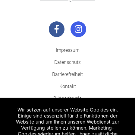
Impressum
Datenschutz
Barrierefreiheit
Kontakt
Bildnachweis
Wir setzen auf unserer Website Cookies ein.
Einige sind essenziell für die Funktionen der
Website und um Ihnen unseren Webdienst zur
Verfügung stellen zu können. Marketing-
Cookies wiederum helfen, Ihnen zusätzliche
Abgabe in haushaltsüblichen Mengen, solange der Vorrat reicht. Für Druck-