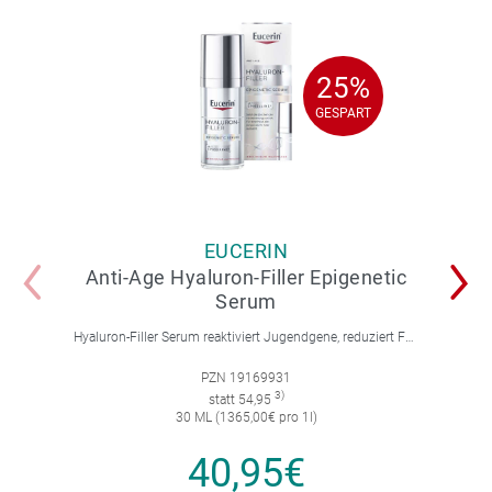
25%
25%
GESPART
GESPART
EUCERIN
Anti-Age Hyaluron-Filler Epigenetic
Serum
Hyaluron-Filler Serum reaktiviert Jugendgene, reduziert Falten und feine Linien, spendet intensive Feuchtigkeit und strafft die Gesichtskonturen.
PZN 19169931
3)
statt 54,95
30 ML (1365,00€ pro 1l)
40,95€