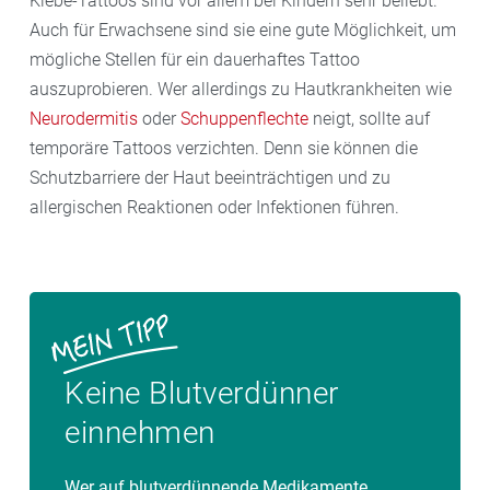
Klebe-Tattoos sind vor allem bei Kindern sehr beliebt.
Auch für Erwachsene sind sie eine gute Möglichkeit, um
mögliche Stellen für ein dauerhaftes Tattoo
auszuprobieren. Wer allerdings zu Hautkrankheiten wie
Neurodermitis
oder
Schuppenflechte
neigt, sollte auf
temporäre Tattoos verzichten. Denn sie können die
Schutzbarriere der Haut beeinträchtigen und zu
allergischen Reaktionen oder Infektionen führen.
Keine Blutverdünner
einnehmen
Wer auf blutverdünnende Medikamente