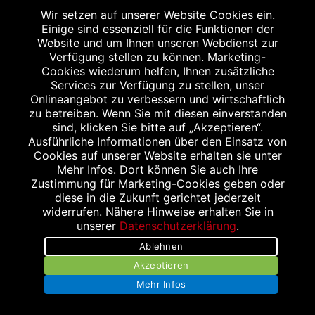
Wir setzen auf unserer Website Cookies ein.
Tel.:
08131/4004
Einige sind essenziell für die Funktionen der
Website und um Ihnen unseren Webdienst zur
Fax: 08131/80804
Verfügung stellen zu können. Marketing-
E-Mail:
info@stern-apotheke-dachau.de
Cookies wiederum helfen, Ihnen zusätzliche
Internet:
https://stern-apotheke-dachau.de/
Services zur Verfügung zu stellen, unser
Onlineangebot zu verbessern und wirtschaftlich
zu betreiben. Wenn Sie mit diesen einverstanden
sind, klicken Sie bitte auf „Akzeptieren“.
STERN APOTHEKE
Ausführliche Informationen über den Einsatz von
Cookies auf unserer Website erhalten sie unter
Münchner Straße 44
Mehr Infos. Dort können Sie auch Ihre
85221 Dachau
Zustimmung für Marketing-Cookies geben oder
diese in die Zukunft gerichtet jederzeit
widerrufen. Nähere Hinweise erhalten Sie in
unserer
Datenschutzerklärung
.
ÖFFNUNGSZEITEN
Ablehnen
Montag bis Freitag
Akzeptieren
08:00 bis 20:00 Uhr
Mehr Infos
Samstag
08:00 bis 14:00 Uhr