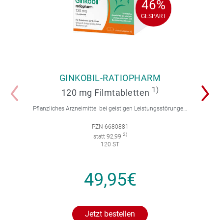
46%
46%
GESPART
GESPART
GINKOBIL-RATIOPHARM
1)
120 mg Filmtabletten
Pflanzliches Arzneimittel bei geistigen Leistungsstörungen und Durchblutungsstörungen.
PZN 6680881
2)
statt 92,99
120 ST
49,95€
Jetzt bestellen