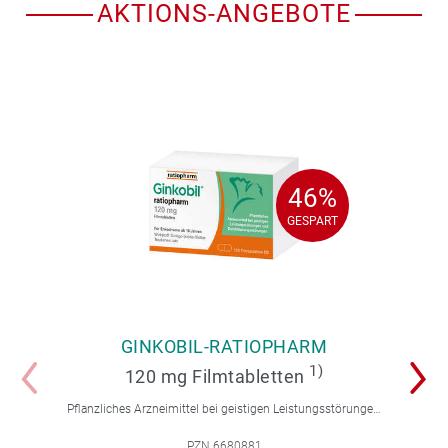
AKTIONS-ANGEBOTE
46%
46%
GESPART
GESPART
GINKOBIL-RATIOPHARM
1)
120 mg Filmtabletten
Pflanzliches Arzneimittel bei geistigen Leistungsstörungen und Durchblutungsstörungen.
PZN 6680881