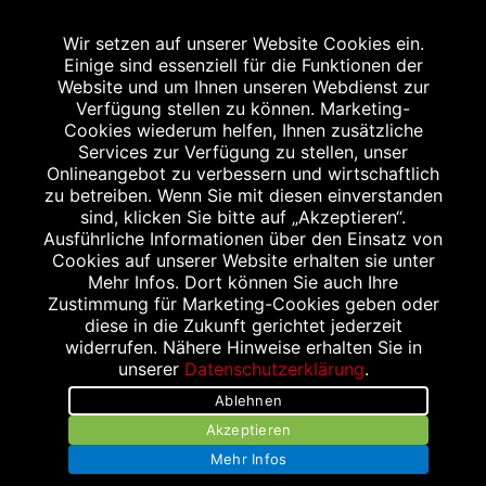
Bildnachweis
Wir setzen auf unserer Website Cookies ein.
Einige sind essenziell für die Funktionen der
Website und um Ihnen unseren Webdienst zur
Verfügung stellen zu können. Marketing-
Cookies wiederum helfen, Ihnen zusätzliche
Abgabe in haushaltsüblichen Mengen, solange der Vorrat reicht. Für Druck-
und Satzfehler keine Haftung.
Services zur Verfügung zu stellen, unser
1
Onlineangebot zu verbessern und wirtschaftlich
Zu Risiken und Nebenwirkungen lesen Sie die Packungsbeilage und fragen
Sie Ihren Arzt oder Apotheker.
zu betreiben. Wenn Sie mit diesen einverstanden
2
sind, klicken Sie bitte auf „Akzeptieren“.
Angabe nach der deutschen Arzneimitteltaxe Apothekenerstattungspreis
(AEP). Der AEP ist keine unverbindliche Preisempfehlung der Hersteller. Der
Ausführliche Informationen über den Einsatz von
AEP ist ein von den Apotheken in Ansatz gebrachter Preis für rezeptfreie
Cookies auf unserer Website erhalten sie unter
Arzneimittel. Er entspricht in der Höhe dem für Apotheken verbindlichen
Mehr Infos. Dort können Sie auch Ihre
Abgabepreis, zu dem eine Apotheke in bestimmten Fällen (z.B. bei Kindern
Zustimmung für Marketing-Cookies geben oder
unter 12 Jahren) das Produkt mit der gesetzlichen Krankenversicherung
abrechnet. Der AEP ist der allgemeine Erstattungspreis im Falle einer
diese in die Zukunft gerichtet jederzeit
Kostenübernahme durch die gesetzlichen Krankenkassen, vor Abzug eines
widerrufen. Nähere Hinweise erhalten Sie in
Zwangsrabattes (zur Zeit 5%) nach §130 Abs. 1 SGB V.
unserer
Datenschutzerklärung
.
3
Unverbindliche Preisempfehlung des Herstellers (UVP).
Ablehnen
powered by apovena.de
Akzeptieren
Mehr Infos