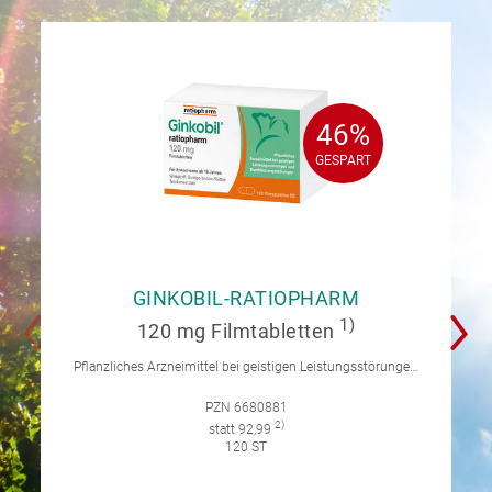
46%
46%
GESPART
GESPART
GINKOBIL-RATIOPHARM
1)
120 mg Filmtabletten
Pflanzliches Arzneimittel bei geistigen Leistungsstörungen und Durchblutungsstörungen.
PZN 6680881
2)
statt 92,99
120 ST