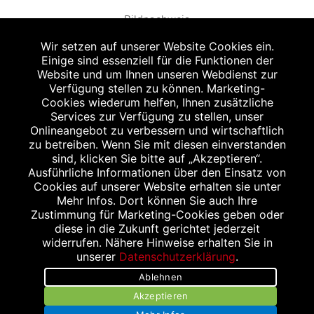
Bildnachweis
Wir setzen auf unserer Website Cookies ein.
Einige sind essenziell für die Funktionen der
Website und um Ihnen unseren Webdienst zur
Verfügung stellen zu können. Marketing-
Cookies wiederum helfen, Ihnen zusätzliche
Abgabe in haushaltsüblichen Mengen, solange der Vorrat reicht. Für Druck-
und Satzfehler keine Haftung.
Services zur Verfügung zu stellen, unser
1
Onlineangebot zu verbessern und wirtschaftlich
Zu Risiken und Nebenwirkungen lesen Sie die Packungsbeilage und fragen
Sie Ihren Arzt oder Apotheker.
zu betreiben. Wenn Sie mit diesen einverstanden
2
sind, klicken Sie bitte auf „Akzeptieren“.
Angabe nach der deutschen Arzneimitteltaxe Apothekenerstattungspreis
(AEP). Der AEP ist keine unverbindliche Preisempfehlung der Hersteller. Der
Ausführliche Informationen über den Einsatz von
AEP ist ein von den Apotheken in Ansatz gebrachter Preis für rezeptfreie
Cookies auf unserer Website erhalten sie unter
Arzneimittel. Er entspricht in der Höhe dem für Apotheken verbindlichen
Mehr Infos. Dort können Sie auch Ihre
Abgabepreis, zu dem eine Apotheke in bestimmten Fällen (z.B. bei Kindern
Zustimmung für Marketing-Cookies geben oder
unter 12 Jahren) das Produkt mit der gesetzlichen Krankenversicherung
abrechnet. Der AEP ist der allgemeine Erstattungspreis im Falle einer
diese in die Zukunft gerichtet jederzeit
Kostenübernahme durch die gesetzlichen Krankenkassen, vor Abzug eines
widerrufen. Nähere Hinweise erhalten Sie in
Zwangsrabattes (zur Zeit 5%) nach §130 Abs. 1 SGB V.
unserer
Datenschutzerklärung
.
3
Unverbindliche Preisempfehlung des Herstellers (UVP).
Ablehnen
powered by apovena.de
Akzeptieren