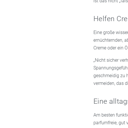
ist das nicht „fa
Helfen Cr
Eine große wisse
ernüchternden, ab
Creme oder ein Ö
„Nicht sicher ver
Spannungsgefühl 
geschmeidig zu h
vermeiden, das di
Eine allta
Am besten funkti
parfumfreie, gut 