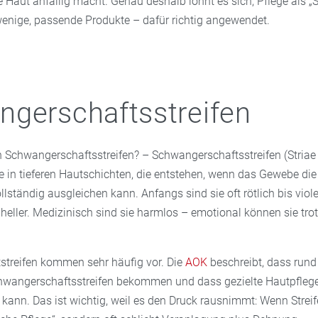
 Haut anfällig macht. Genau deshalb lohnt es sich, Pflege als „
 wenige, passende Produkte – dafür richtig angewendet.
gerschaftsstreifen
Schwangerschaftsstreifen? – Schwangerschaftsstreifen (Striae
se in tieferen Hautschichten, die entstehen, wenn das Gewebe die
lständig ausgleichen kann. Anfangs sind sie oft rötlich bis viole
 heller. Medizinisch sind sie harmlos – emotional können sie tr
treifen kommen sehr häufig vor. Die
AOK
beschreibt, dass rund
angerschaftsstreifen bekommen und dass gezielte Hautpflege 
 kann. Das ist wichtig, weil es den Druck rausnimmt: Wenn Streif