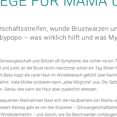
EGE FÜR MAMA 
schaftsstreifen, wunde Brustwarzen u
bypopo – was wirklich hilft und was M
 Schwangerschaft und Stillzeit oft Symptome, die vorher nie ein
 und juckt, an der Brust reicht manchmal schon ein Tag Stillen 
im Baby kippt die zarte Haut im Windelbereich gefühlt über Nach
lrot. Viele Mütter probieren dann „alles Mögliche“ aus: Öle, Sal
. Genau das kann die Haut aber zusätzlich stressen.
nsequenten Maßnahmen lässt sich die Hautbarriere von Mama u
 diesem Beitrag geht es um drei Klassiker – Schwangerschaftsstrei
Windeldermatitis – und darum, wie Sie Beschwerden vorbeugen,