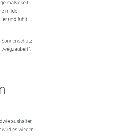
Regelmäßigkeit
ne milde
ler und fühlt
n. Sonnenschutz
 „wegzaubert“.
n
ndwie aushalten
r wird es wieder