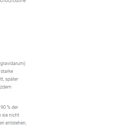
Schutzroutine“
 gravidarum)
 starke
tt, später
otzdem
 90 % der
sie nicht
en entstehen,