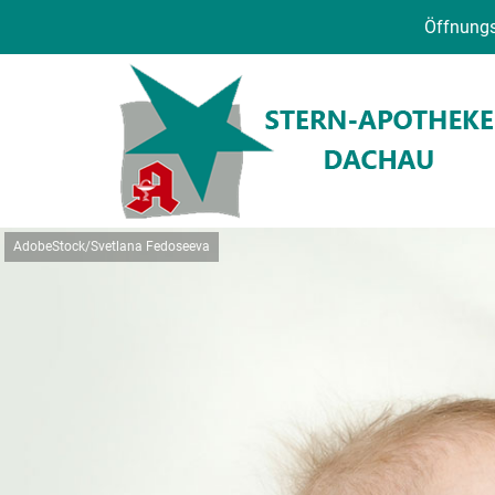
Öffnungs
AdobeStock/Svetlana Fedoseeva