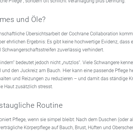
lsche Pflege“, sondern oft schlicht Veranlagung plus Dehnung.
emes und Öle?
nschaftliche Übersichtsarbeit der Cochrane Collaboration komm
er ehrlichen Ergebnis: Es gibt keine hochwertige Evidenz, dass
l Schwangerschaftsstreifen zuverlässig verhindert.
hindern“ bedeutet jedoch nicht „nutzlos“. Viele Schwangere kenn
und den Juckreiz am Bauch. Hier kann eine passende Pflege hel
alten und Reizungen zu reduzieren – und damit das ständige K
e Haut zusätzlich stresst.
gstaugliche Routine
oniert Pflege, wenn sie simpel bleibt: Nach dem Duschen (oder a
verträgliche Körperpflege auf Bauch, Brust, Hüften und Obersche