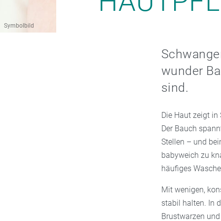
HAUTPFL
Symbolbild
Schwanger
wunder Ba
sind.
Die Haut zeigt in
Der Bauch spannt
Stellen – und be
babyweich zu knal
häufiges Waschen
Mit wenigen, ko
stabil halten. In
Brustwarzen und 