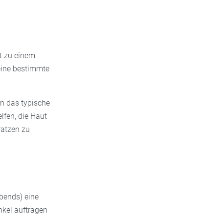
t zu einem
 eine bestimmte
en das typische
fen, die Haut
ratzen zu
bends) eine
nkel auftragen