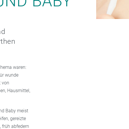
UND BABY
nd
ythen
 Thema waren:
für wunde
t von
ben, Hausmittel,
nd Baby meist
fen, gereizte
 früh abfedern