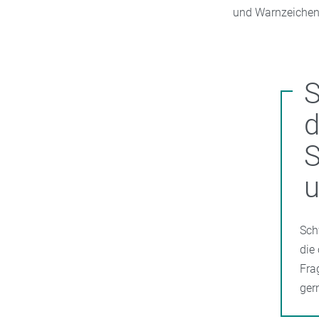
und Warnzeichen 
S
u
Sch
die
Fra
ger