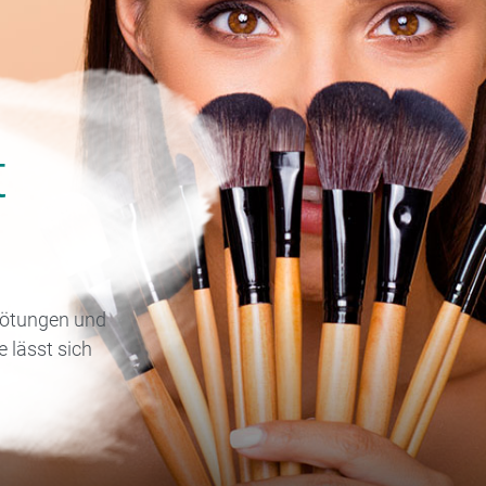
t
 Rötungen und
e lässt sich