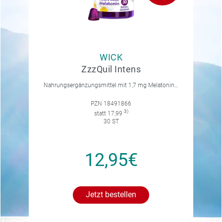
WICK
ZzzQuil Intens
Nahrungsergänzungsmittel mit 1,7 mg Melatonin, Vitamin B6, Kamille, Lavendel und Baldrian. Mit natürlichem Waldfruchtgeschmack.
PZN 18491866
3)
statt 17,99
30 ST
12,95€
Jetzt bestellen