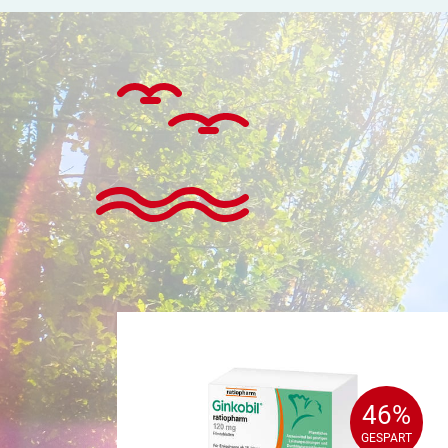
46%
46%
GESPART
GESPART