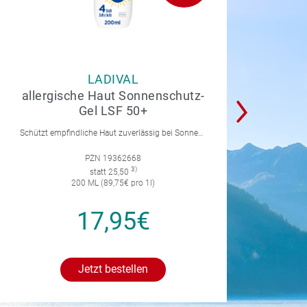
LADIVAL
allergische Haut Sonnenschutz-
Gel LSF 50+
Schützt empfindliche Haut zuverlässig bei Sonnenallergie und Mallorca-Akne. Mit 4-fach Zellschutz und einer leichten, nicht fettenden Gel-Formel.
PZN 19362668
3)
statt 25,50
200 ML (89,75€ pro 1l)
17,95€
Jetzt bestellen