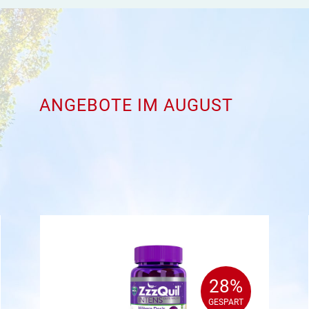
ANGEBOTE IM AUGUST
28%
28%
GESPART
GESPART