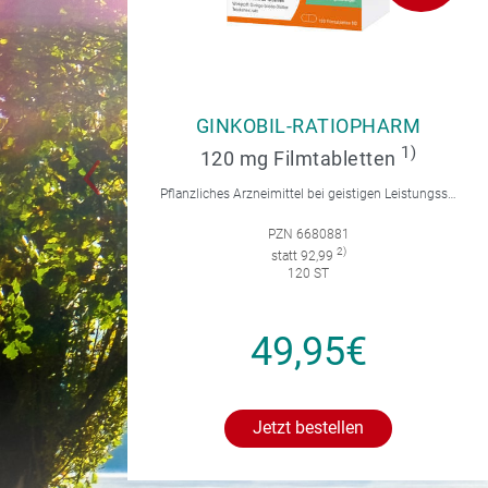
GINKOBIL-RATIOPHARM
1)
120 mg Filmtabletten
Pflanzliches Arzneimittel bei geistigen Leistungsstörungen und Durchblutungsstörungen.
PZN 6680881
2)
statt 92,99
120 ST
49,95€
Jetzt bestellen