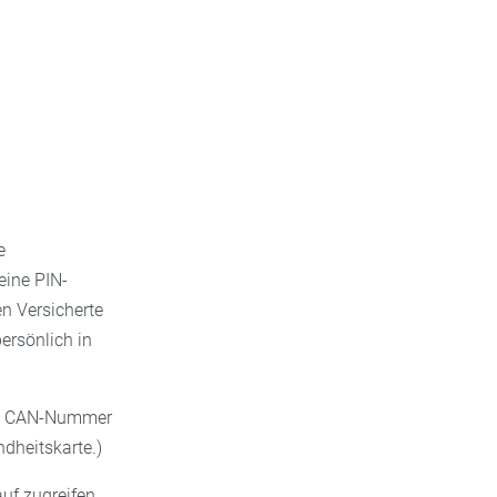
e
eine PIN-
n Versicherte
ersönlich in
gen CAN-Nummer
ndheitskarte.)
uf zugreifen