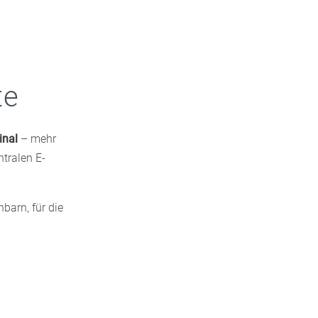
te
inal
– mehr
tralen E-
barn, für die