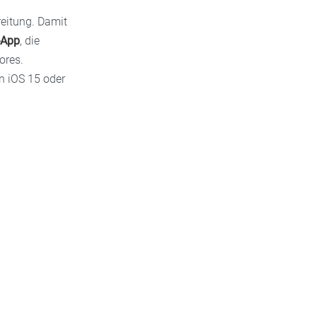
reitung. Damit
-App
, die
ores.
n iOS 15 oder