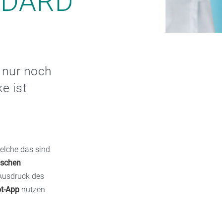
NDARD
 nur noch
e ist
welche das sind
ischen
 Ausdruck des
pt-App
nutzen