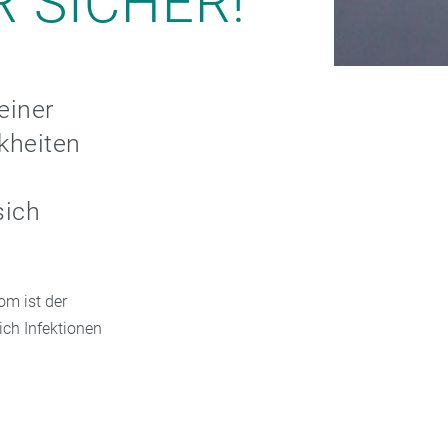
R SICHER!
einer
kheiten
sich
om ist der
ich Infektionen