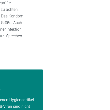
eprüfte
zu achten.
t. Das Kondom
n Größe. Auch
ner Infektion
utz. Sprechen
!
genen Hygieneartikel
B-Viren sind nicht