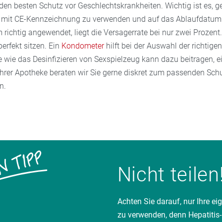
en besten Schutz vor Geschlechtskrankheiten. Wichtig ist es, g
chen 9 und 14 Jahren empfohlen.
it CE-Kennzeichnung zu verwenden und auf das Ablaufdatum 
richtig angewendet, liegt die Versagerrate bei nur zwei Prozen
erfekt sitzen. Ein
Kondometer
hilft bei der Auswahl der richtige
 wie das Desinfizieren von Sexspielzeug kann dazu beitragen, ei
Ihrer Apotheke beraten wir Sie gerne diskret zum passenden Sch
n.
Nicht teilen
Achten Sie darauf, nur Ihre ei
zu verwenden, denn Hepatitis-