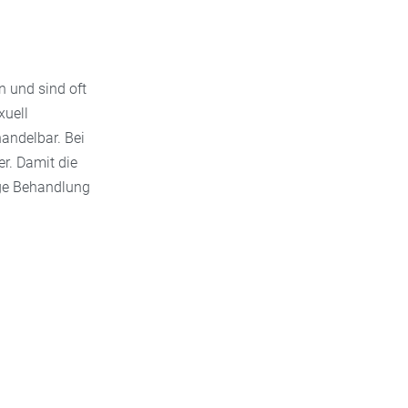
n und sind oft
xuell
handelbar. Bei
er. Damit die
tige Behandlung