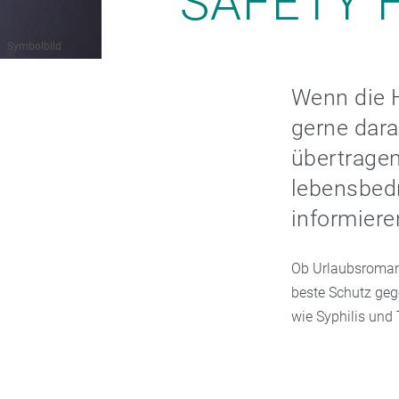
SAFETY F
Symbolbild
Wenn die 
gerne dara
übertragen
lebensbedr
informiere
Ob Urlaubsromanz
beste Schutz geg
wie Syphilis und 