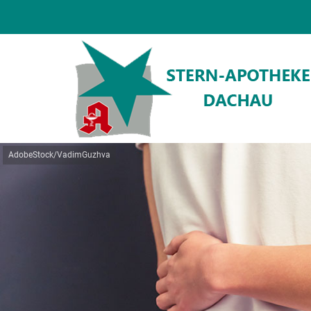
AdobeStock/VadimGuzhva