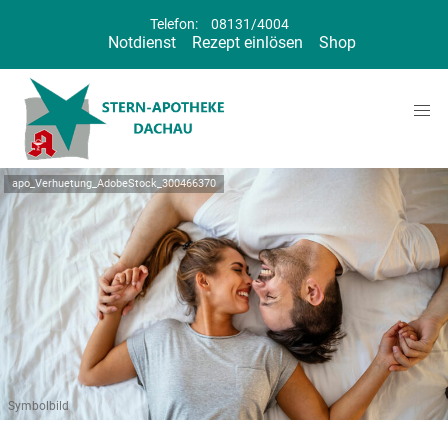
Telefon:
08131/4004
Notdienst
Rezept einlösen
Shop
apo_Verhuetung_AdobeStock_300466370
Symbolbild