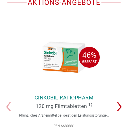
AKTIONS-ANGEBOTE
46%
46%
GESPART
GESPART
GINKOBIL-RATIOPHARM
1)
120 mg Filmtabletten
Pflanzliches Arzneimittel bei geistigen Leistungsstörungen und Durchblutungsstörungen.
PZN 6680881