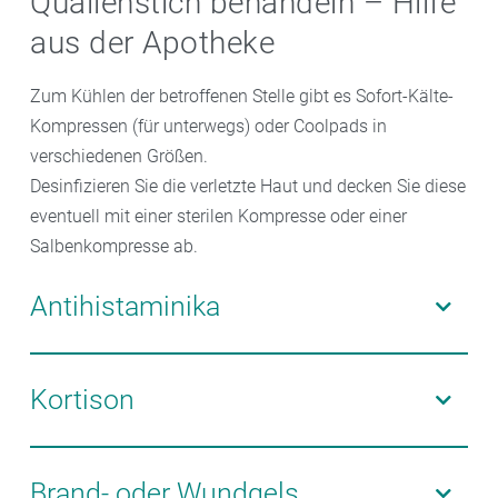
Quallenstich behandeln – Hilfe
aus der Apotheke
Zum Kühlen der betroffenen Stelle gibt es Sofort-Kälte-
Kompressen (für unterwegs) oder Coolpads in
verschiedenen Größen.
Desinfizieren Sie die verletzte Haut und decken Sie diese
eventuell mit einer sterilen Kompresse oder einer
Salbenkompresse ab.
Antihistaminika
Gut geeignet Antihistaminika, die den Botenstoff
Histamin hemmen, der im Körper bei allergischen
Kortison
Reaktionen ausgeschüttet wird und zu Schwellungen,
Juckreiz, und Schmerzen führt. Antihistaminika gibt
Bei stärker geröteten und entzündeten Stellen können
es in Form von Tabletten oder Saft für Kinder oder
Sie auf kortisonhaltige Cremes zurückgreifen. Den
Brand- oder Wundgels