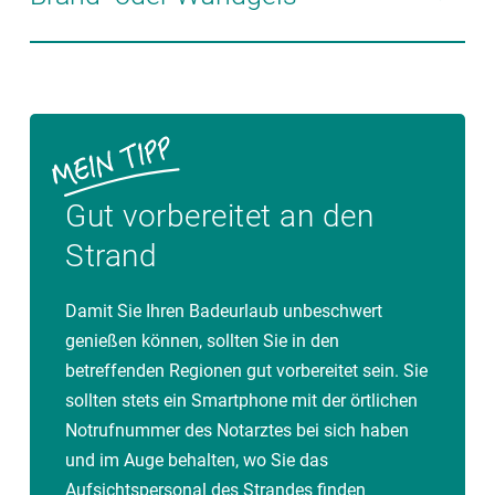
zum Auftragen als kühlende Gele. Sie wirken
Wirkstoff Hydrocortison gibt es ohne Rezept bis 0,5%
antiallergisch und beruhigen die Hautreaktionen.
als Salbe, Cremegel oder Spray.
Ein Brandgel lindert die Beschwerden, vor allem durch
Kühlung und der Bildung eines Schutzfilms, der das
Risiko vor Infektionen mindert. Auch Wundgels mit
desinfizierenden und heilungsfördernden Wirkstoffen
fördern die Regeneration der Haut.
Gut vorbereitet an den
Strand
Damit Sie Ihren Badeurlaub unbeschwert
genießen können, sollten Sie in den
betreffenden Regionen gut vorbereitet sein. Sie
sollten stets ein Smartphone mit der örtlichen
Notrufnummer des Notarztes bei sich haben
und im Auge behalten, wo Sie das
Aufsichtspersonal des Strandes finden