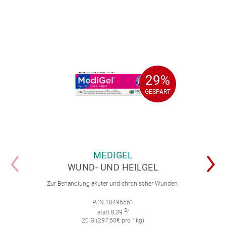
29%
29%
GESPART
GESPART
MEDIGEL
WUND- UND HEILGEL
Zur Behandlung akuter und chronischer Wunden.
PZN 18495551
3)
statt 8,39
20 G (297,50€ pro 1kg)