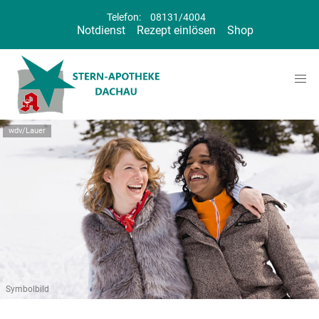
Telefon:
08131/4004
Notdienst
Rezept einlösen
Shop
wdv/Lauer
Symbolbild