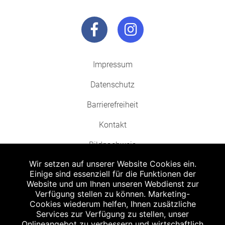
Impressum
Datenschutz
Barrierefreiheit
Kontakt
Bildnachweis
Wir setzen auf unserer Website Cookies ein.
Einige sind essenziell für die Funktionen der
Website und um Ihnen unseren Webdienst zur
Verfügung stellen zu können. Marketing-
Cookies wiederum helfen, Ihnen zusätzliche
Abgabe in haushaltsüblichen Mengen, solange der Vorrat reicht. Für Druck-
und Satzfehler keine Haftung.
Services zur Verfügung zu stellen, unser
1
Onlineangebot zu verbessern und wirtschaftlich
Zu Risiken und Nebenwirkungen lesen Sie die Packungsbeilage und fragen