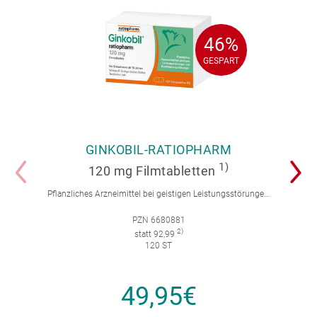
46%
46%
GESPART
GESPART
GINKOBIL-RATIOPHARM
1)
120 mg Filmtabletten
Pflanzliches Arzneimittel bei geistigen Leistungsstörungen und Durchblutungsstörungen.
PZN 6680881
2)
statt 92,99
120 ST
49,95€