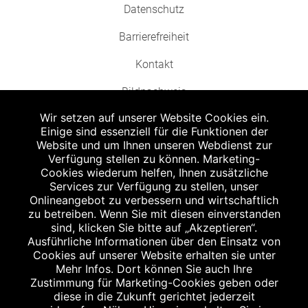
Datenschutz
Barrierefreiheit
Kontakt
Bildnachweis
Wir setzen auf unserer Website Cookies ein.
Einige sind essenziell für die Funktionen der
Website und um Ihnen unseren Webdienst zur
Verfügung stellen zu können. Marketing-
Cookies wiederum helfen, Ihnen zusätzliche
Abgabe in haushaltsüblichen Mengen, solange der Vorrat reicht. Für Druck-
und Satzfehler keine Haftung.
Services zur Verfügung zu stellen, unser
1
Onlineangebot zu verbessern und wirtschaftlich
Zu Risiken und Nebenwirkungen lesen Sie die Packungsbeilage und fragen
Sie Ihren Arzt oder Apotheker.
zu betreiben. Wenn Sie mit diesen einverstanden
2
sind, klicken Sie bitte auf „Akzeptieren“.
Angabe nach der deutschen Arzneimitteltaxe Apothekenerstattungspreis
(AEP). Der AEP ist keine unverbindliche Preisempfehlung der Hersteller. Der
Ausführliche Informationen über den Einsatz von
AEP ist ein von den Apotheken in Ansatz gebrachter Preis für rezeptfreie
Cookies auf unserer Website erhalten sie unter
Arzneimittel. Er entspricht in der Höhe dem für Apotheken verbindlichen
Mehr Infos. Dort können Sie auch Ihre
Abgabepreis, zu dem eine Apotheke in bestimmten Fällen (z.B. bei Kindern
Zustimmung für Marketing-Cookies geben oder
unter 12 Jahren) das Produkt mit der gesetzlichen Krankenversicherung
abrechnet. Der AEP ist der allgemeine Erstattungspreis im Falle einer
diese in die Zukunft gerichtet jederzeit
Kostenübernahme durch die gesetzlichen Krankenkassen, vor Abzug eines