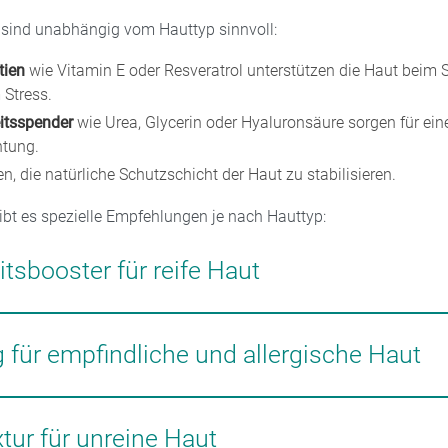
e sind unabhängig vom Hauttyp sinnvoll:
tien
wie Vitamin E oder Resveratrol unterstützen die Haut beim 
 Stress.
itsspender
wie Urea, Glycerin oder Hyaluronsäure sorgen für ein
htung.
n, die natürliche Schutzschicht der Haut zu stabilisieren.
ibt es spezielle Empfehlungen je nach Hauttyp:
tsbooster für reife Haut
r wenn zusätzlich eine Anti-Aging-Wirkung gewünscht ist, eign
kstoffen wie
Retinol
, Coenzym Q10 oder Algenextrakten. Sie unte
 für empfindliche und allergische Haut
ördern die Kollagenbildung und tragen dazu bei, die Hautstruktur
en dadurch gemildert werden. Retinol sollte jedoch schrittweise
gen oder Allergien neigt, sollte
Cremes ohne Alkohol und Duftst
 empfindlicher Haut anfangs Irritationen auslösen kann.
rer Stern Apotheke sind spezielle Nachtcremes erhältlich, die die
tur für unreine Haut