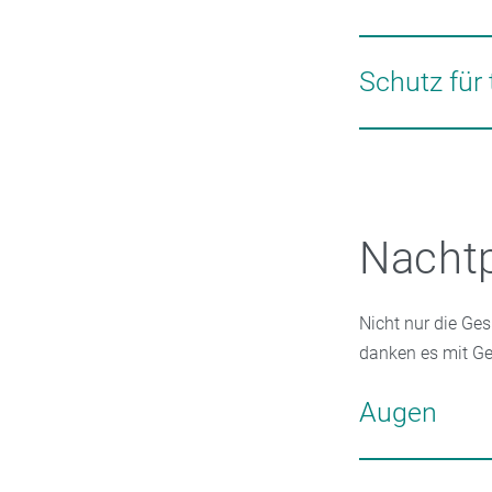
Hautempfindlichk
Hautirritationen l
Bei unreiner Haut
können. Besser g
Schutz für
feuchtigkeitsspe
Hautbild gleichm
Besonders im Wint
Lipidverlust aus
unterstützen die
Nachtp
Nicht nur die Ges
danken es mit Ge
Augen
Die Haut um die 