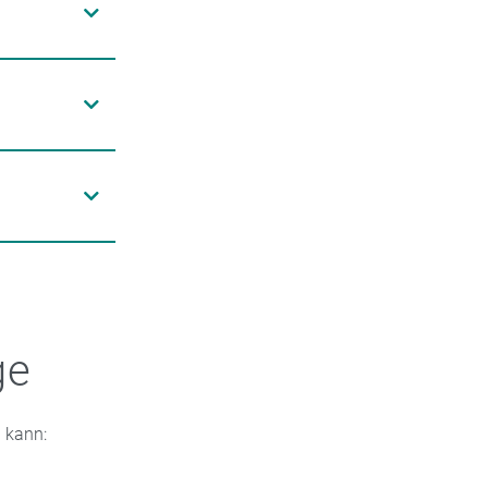
ttend und
zusätzlich
chüppchen
remes oder
ers intensiv.
 Cremes mit
ene
cremen über
ge
 kann: