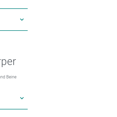
nn
rschlechtern
n, das
den
-Fettsäuren
rper
und Beine