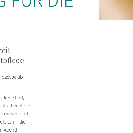
 FÜR DIE
mit
tpflege.
prozesse ab –
rockene Luft,
ht arbeitet die
n erneuert und
gleiten – die
am Abend