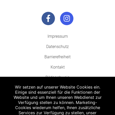
Impressum
Datenschutz
Barrierefreiheit
Kontakt
Bildnachweis
Wir setzen auf unserer Website Cookies ein.
Einige sind essenziell für die Funktionen der
Website und um Ihnen unseren Webdienst zur
Verfügung stellen zu können. Marketing-
Cookies wiederum helfen, Ihnen zusätzliche
Abgabe in haushaltsüblichen Mengen, solange der Vorrat reicht. Für Druck-
und Satzfehler keine Haftung.
Services zur Verfügung zu stellen, unser