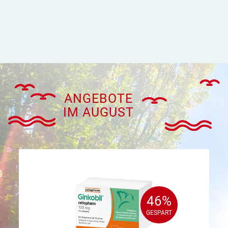
ANGEBOTE
IM AUGUST
46%
46%
GESPART
GESPART