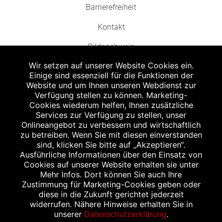
Barrierefreiheit
Kontakt
Bildnachweis
Wir setzen auf unserer Website Cookies ein.
Einige sind essenziell für die Funktionen der
Website und um Ihnen unseren Webdienst zur
Verfügung stellen zu können. Marketing-
Cookies wiederum helfen, Ihnen zusätzliche
Abgabe in haushaltsüblichen Mengen, solange der Vorrat reicht. Für Druck-
und Satzfehler keine Haftung.
Services zur Verfügung zu stellen, unser
1
Onlineangebot zu verbessern und wirtschaftlich
Zu Risiken und Nebenwirkungen lesen Sie die Packungsbeilage und fragen
Sie Ihren Arzt oder Apotheker.
zu betreiben. Wenn Sie mit diesen einverstanden
2
sind, klicken Sie bitte auf „Akzeptieren“.
Angabe nach der deutschen Arzneimitteltaxe Apothekenerstattungspreis
(AEP). Der AEP ist keine unverbindliche Preisempfehlung der Hersteller. Der
Ausführliche Informationen über den Einsatz von
AEP ist ein von den Apotheken in Ansatz gebrachter Preis für rezeptfreie
Cookies auf unserer Website erhalten sie unter
Arzneimittel. Er entspricht in der Höhe dem für Apotheken verbindlichen
Mehr Infos. Dort können Sie auch Ihre
Abgabepreis, zu dem eine Apotheke in bestimmten Fällen (z.B. bei Kindern
Zustimmung für Marketing-Cookies geben oder
unter 12 Jahren) das Produkt mit der gesetzlichen Krankenversicherung
abrechnet. Der AEP ist der allgemeine Erstattungspreis im Falle einer
diese in die Zukunft gerichtet jederzeit
Kostenübernahme durch die gesetzlichen Krankenkassen, vor Abzug eines
widerrufen. Nähere Hinweise erhalten Sie in
Zwangsrabattes (zur Zeit 5%) nach §130 Abs. 1 SGB V.
unserer
Datenschutzerklärung
.
3
Unverbindliche Preisempfehlung des Herstellers (UVP).