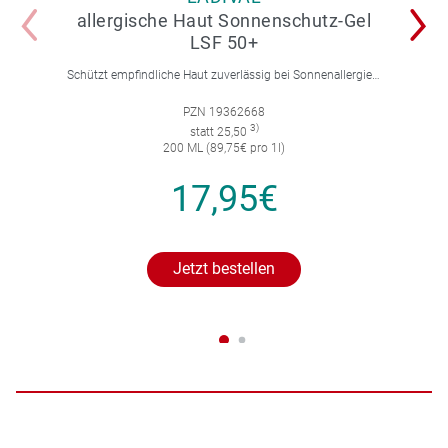
allergische Haut Sonnenschutz-Gel
LSF 50+
Schützt empfindliche Haut zuverlässig bei Sonnenallergie und Mallorca-Akne. Mit 4-fach Zellschutz und einer leichten, nicht fettenden Gel-Formel.
PZN 19362668
3)
statt 25,50
200 ML (89,75€ pro 1l)
17,95€
Jetzt bestellen