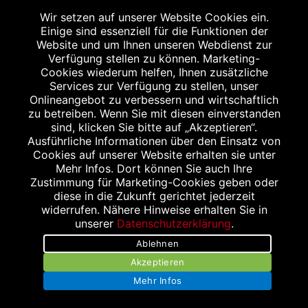
Wir setzen auf unserer Website Cookies ein.
Einige sind essenziell für die Funktionen der
Website und um Ihnen unseren Webdienst zur
Verfügung stellen zu können. Marketing-
Cookies wiederum helfen, Ihnen zusätzliche
Abgabe in haushaltsüblichen Mengen, solange der Vorrat reicht. Für Druck-
und Satzfehler keine Haftung.
Services zur Verfügung zu stellen, unser
1
Onlineangebot zu verbessern und wirtschaftlich
Zu Risiken und Nebenwirkungen lesen Sie die Packungsbeilage und fragen
Sie Ihren Arzt oder Apotheker.
zu betreiben. Wenn Sie mit diesen einverstanden
2
sind, klicken Sie bitte auf „Akzeptieren“.
Angabe nach der deutschen Arzneimitteltaxe Apothekenerstattungspreis
(AEP). Der AEP ist keine unverbindliche Preisempfehlung der Hersteller. Der
Ausführliche Informationen über den Einsatz von
AEP ist ein von den Apotheken in Ansatz gebrachter Preis für rezeptfreie
Cookies auf unserer Website erhalten sie unter
Arzneimittel. Er entspricht in der Höhe dem für Apotheken verbindlichen
Mehr Infos. Dort können Sie auch Ihre
Abgabepreis, zu dem eine Apotheke in bestimmten Fällen (z.B. bei Kindern
Zustimmung für Marketing-Cookies geben oder
unter 12 Jahren) das Produkt mit der gesetzlichen Krankenversicherung
abrechnet. Der AEP ist der allgemeine Erstattungspreis im Falle einer
diese in die Zukunft gerichtet jederzeit
Kostenübernahme durch die gesetzlichen Krankenkassen, vor Abzug eines
widerrufen. Nähere Hinweise erhalten Sie in
Zwangsrabattes (zur Zeit 5%) nach §130 Abs. 1 SGB V.
unserer
Datenschutzerklärung
.
3
Unverbindliche Preisempfehlung des Herstellers (UVP).
Ablehnen
powered by apovena.de
Akzeptieren
Mehr Infos