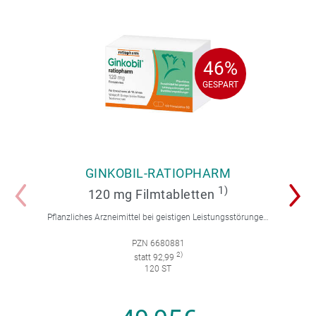
46%
46%
GESPART
GESPART
GINKOBIL-RATIOPHARM
1)
120 mg Filmtabletten
Pflanzliches Arzneimittel bei geistigen Leistungsstörungen und Durchblutungsstörungen.
PZN 6680881
2)
statt 92,99
120 ST