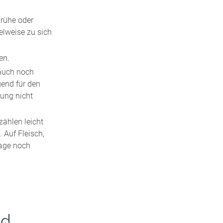
ng auf, bis
Brühe oder
Probiotika
elweise zu sich
 der Apotheke
en.
auch noch
end für den
gung nicht
zählen leicht
 Auf Fleisch,
Tage noch
nd