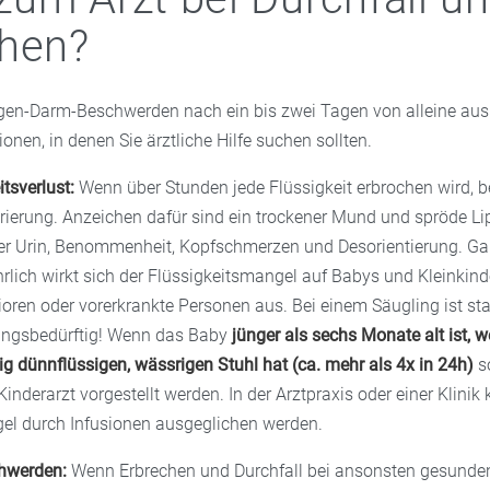
chen?
en-Darm-Beschwerden nach ein bis zwei Tagen von alleine aushe
onen, in denen Sie ärztliche Hilfe suchen sollten.
itsverlust:
Wenn über Stunden jede Flüssigkeit erbrochen wird, b
rierung. Anzeichen dafür sind ein trockener Mund und spröde Li
er Urin, Benommenheit, Kopfschmerzen und Desorientierung. G
rlich wirkt sich der Flüssigkeitsmangel auf Babys und Kleinkinde
oren oder vorerkrankte Personen aus. Bei einem Säugling ist sta
ungsbedürftig! Wenn das Baby
jünger als sechs Monate alt ist, w
ig dünnflüssigen, wässrigen Stuhl hat (ca. mehr als 4x in 24h)
so
derarzt vorgestellt werden. In der Arztpraxis oder einer Klinik 
el durch Infusionen ausgeglichen werden.
hwerden:
Wenn Erbrechen und Durchfall bei ansonsten gesunde