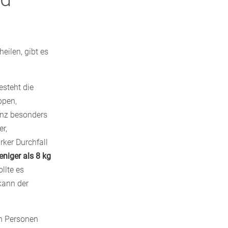
ilen, gibt es
esteht die
ppen,
anz besonders
r,
rker Durchfall
eniger als 8 kg
llte es
kann der
n Personen