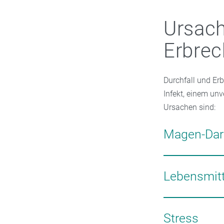
Ursach
Erbre
Durchfall und Er
Infekt, einem un
Ursachen sind:
Magen-Dar
Die meisten Mage
Rotaviren. Da die
Lebensmitt
wo viele Mensch
Kontakt mit infi
Die häufigsten A
Tröpfcheninfekti
Campylobacter ode
Stress