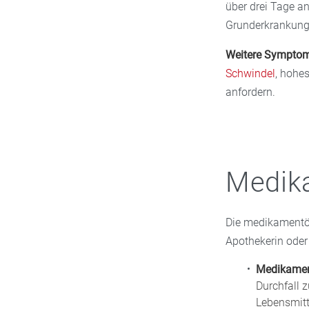
über drei Tage an
Grunderkrankung 
Weitere Symptom
Schwindel
, hohe
anfordern.
Medik
Die medikamentös
Apothekerin oder
Medikamen
Durchfall z
Lebensmitt