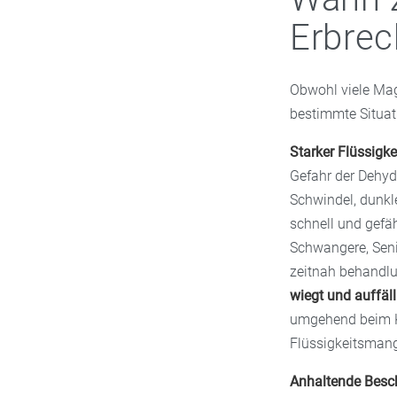
Erbre
Obwohl viele Mag
bestimmte Situati
Starker Flüssigke
Gefahr der Dehyd
Schwindel, dunkl
schnell und gefäh
Schwangere, Seni
zeitnah behandl
wiegt und auffäll
umgehend beim Kin
Flüssigkeitsmang
Anhaltende Besc