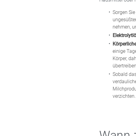
Laktoseintoleranz.
Chemotherapeutik
Sorgen Sie
sich der Körper 
ungesüßter
helfen. Wenn Sie 
nehmen, um
Rücksprache halt
Elektrolyt
Körperlic
einige Tag
Körper, da
übertreiben
Sobald das 
verdaulich
Milchprodu
verzichten.
Wann z