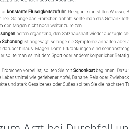
 Diese sind in Ihrer Stern Apotheke rezeptfrei erhältlich.
a. Bei vielen Präparaten treten die Nebenwirkungen nur zu Anfa
 für
konstante Flüssigkeitszufuhr
. Geeignet sind stilles Wasser, 
daran gewöhnt hat. Ansonsten können Magenschutzmittel sowie 
 Tee. Solange das Erbrechen anhält, sollte man das Getränk löff
starke Beschwerden haben, sollten Sie mit Ihrer Arztpraxis oder
 den Magen nicht noch weiter zu reizen.
en.
lösungen
helfen ergänzend, den Salzhaushalt wieder auszugleich
he Schonung
ist angesagt, solange die Symptome anhalten aber 
e darüber hinaus. Magen-Darm-Erkrankungen sind sehr anstreng
her sollte man es mit dem Sport oder anderer körperlicher Betäti
.
Erbrechen vorbei ist, sollten Sie mit
Schonkost
beginnen. Dazu 
e Lebensmittel wie geriebener Apfel, Banane, Reis oder Zwieback.
kte und stark Gesalzenes oder Süßes sollten Sie die nächsten 
um Arzt bei Durchfall u