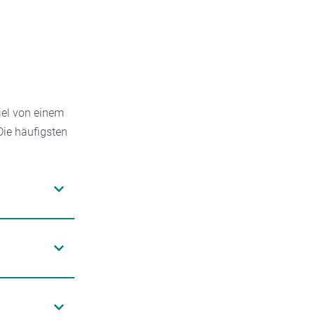
iel von einem
Die häufigsten
se Noro- oder
erall dort,
irekten
llen,
oder von