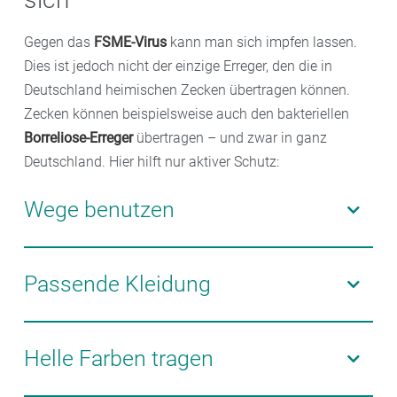
Gegen das
FSME-Virus
kann man sich impfen lassen.
Dies ist jedoch nicht der einzige Erreger, den die in
Deutschland heimischen Zecken übertragen können.
Zecken können beispielsweise auch den bakteriellen
Borreliose-Erreger
übertragen – und zwar in ganz
Deutschland. Hier hilft nur aktiver Schutz:
Wege benutzen
Meiden Sie hohes Gras und die Vegetation am
Wegesrand. Hier sitzen die Zecken und warten darauf,
Passende Kleidung
dass man sie im Vorbeigehen abstreift.
Tragen Sie Oberbekleidung mit langen Ärmeln und
lange Hosen mit möglichst glatten Stoffen. So
Helle Farben tragen
gelangen die Zecken nicht so schnell an die Haut und