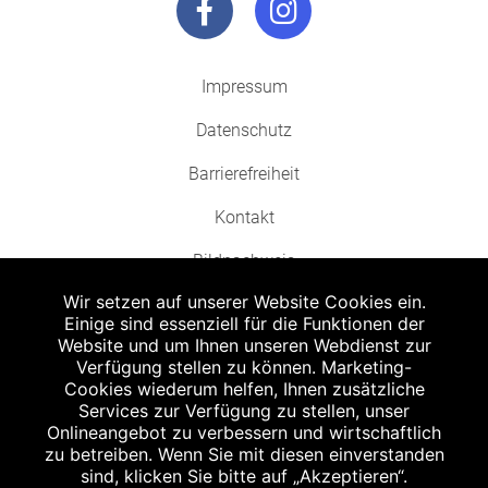
Impressum
Datenschutz
Barrierefreiheit
Kontakt
Bildnachweis
Wir setzen auf unserer Website Cookies ein.
Einige sind essenziell für die Funktionen der
Website und um Ihnen unseren Webdienst zur
Verfügung stellen zu können. Marketing-
Cookies wiederum helfen, Ihnen zusätzliche
Abgabe in haushaltsüblichen Mengen, solange der Vorrat reicht. Für Druck-
und Satzfehler keine Haftung.
Services zur Verfügung zu stellen, unser
1
Onlineangebot zu verbessern und wirtschaftlich
Zu Risiken und Nebenwirkungen lesen Sie die Packungsbeilage und fragen
Sie Ihren Arzt oder Apotheker.
zu betreiben. Wenn Sie mit diesen einverstanden
2
sind, klicken Sie bitte auf „Akzeptieren“.
Angabe nach der deutschen Arzneimitteltaxe Apothekenerstattungspreis