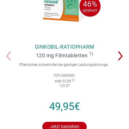
46%
46%
GESPART
GESPART
GINKOBIL-RATIOPHARM
1)
120 mg Filmtabletten
Pflanzliches Arzneimittel bei geistigen Leistungsstörungen und Durchblutungsstörungen.
PZN 6680881
2)
statt 92,99
120 ST
49,95€
Jetzt bestellen