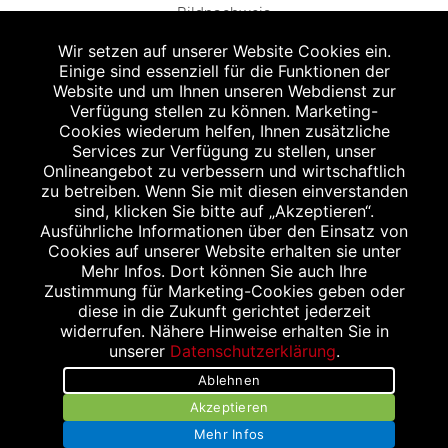
Bildnachweis
Wir setzen auf unserer Website Cookies ein.
Einige sind essenziell für die Funktionen der
Website und um Ihnen unseren Webdienst zur
Verfügung stellen zu können. Marketing-
Cookies wiederum helfen, Ihnen zusätzliche
Abgabe in haushaltsüblichen Mengen, solange der Vorrat reicht. Für Druck-
und Satzfehler keine Haftung.
Services zur Verfügung zu stellen, unser
1
Onlineangebot zu verbessern und wirtschaftlich
Zu Risiken und Nebenwirkungen lesen Sie die Packungsbeilage und fragen
Sie Ihren Arzt oder Apotheker.
zu betreiben. Wenn Sie mit diesen einverstanden
2
sind, klicken Sie bitte auf „Akzeptieren“.
Angabe nach der deutschen Arzneimitteltaxe Apothekenerstattungspreis
(AEP). Der AEP ist keine unverbindliche Preisempfehlung der Hersteller. Der
Ausführliche Informationen über den Einsatz von
AEP ist ein von den Apotheken in Ansatz gebrachter Preis für rezeptfreie
Cookies auf unserer Website erhalten sie unter
Arzneimittel. Er entspricht in der Höhe dem für Apotheken verbindlichen
Mehr Infos. Dort können Sie auch Ihre
Abgabepreis, zu dem eine Apotheke in bestimmten Fällen (z.B. bei Kindern
Zustimmung für Marketing-Cookies geben oder
unter 12 Jahren) das Produkt mit der gesetzlichen Krankenversicherung
abrechnet. Der AEP ist der allgemeine Erstattungspreis im Falle einer
diese in die Zukunft gerichtet jederzeit
Kostenübernahme durch die gesetzlichen Krankenkassen, vor Abzug eines
widerrufen. Nähere Hinweise erhalten Sie in
Zwangsrabattes (zur Zeit 5%) nach §130 Abs. 1 SGB V.
unserer
Datenschutzerklärung
.
3
Unverbindliche Preisempfehlung des Herstellers (UVP).
Ablehnen
powered by apovena.de
Akzeptieren
Mehr Infos