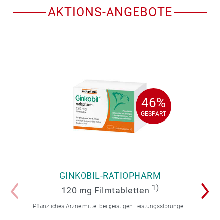
AKTIONS-ANGEBOTE
46%
46%
GESPART
GESPART
GINKOBIL-RATIOPHARM
1)
120 mg Filmtabletten
Pflanzliches Arzneimittel bei geistigen Leistungsstörungen und Durchblutungsstörungen.