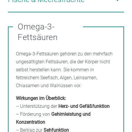
etwa eine Handvoll täglich – sind sie ideale
Energiespender.
Seefisch wie Makrele, Lachs oder Sardine enthält
wertvolles Eiweiß, Jod und Omega-3-Fettsäuren (EPA
Omega-3-
und DHA)
– wichtig für Herz, Gehirn und Augen. Ein
Fettsäuren
bis zwei Fischmahlzeiten pro Woche sind
empfehlenswert.
Omega-3-Fettsäuren gehören zu den mehrfach
ungesättigten Fettsäuren, die der Körper nicht
selbst herstellen kann. Sie kommen in
fettreichem Seefisch, Algen, Leinsamen,
Chiasamen und Walnüssen vor.
Wirkungen im Überblick:
– Unterstützung der
Herz- und Gefäßfunktion
– Förderung von
Gehirnleistung und
Konzentration
– Beitrag zur
Sehfunktion