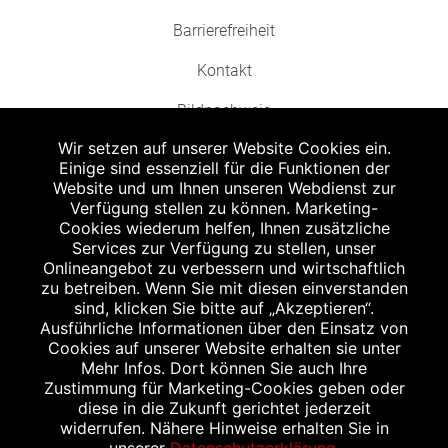
Barrierefreiheit
Kontakt
Bildnachweis
Wir setzen auf unserer Website Cookies ein.
Einige sind essenziell für die Funktionen der
Website und um Ihnen unseren Webdienst zur
Verfügung stellen zu können. Marketing-
Cookies wiederum helfen, Ihnen zusätzliche
Abgabe in haushaltsüblichen Mengen, solange der Vorrat reicht. Für Druck-
und Satzfehler keine Haftung.
Services zur Verfügung zu stellen, unser
1
Onlineangebot zu verbessern und wirtschaftlich
Zu Risiken und Nebenwirkungen lesen Sie die Packungsbeilage und fragen
Sie Ihren Arzt oder Apotheker.
zu betreiben. Wenn Sie mit diesen einverstanden
2
sind, klicken Sie bitte auf „Akzeptieren“.
Angabe nach der deutschen Arzneimitteltaxe Apothekenerstattungspreis
(AEP). Der AEP ist keine unverbindliche Preisempfehlung der Hersteller. Der
Ausführliche Informationen über den Einsatz von
AEP ist ein von den Apotheken in Ansatz gebrachter Preis für rezeptfreie
Cookies auf unserer Website erhalten sie unter
Arzneimittel. Er entspricht in der Höhe dem für Apotheken verbindlichen
Mehr Infos. Dort können Sie auch Ihre
Abgabepreis, zu dem eine Apotheke in bestimmten Fällen (z.B. bei Kindern
Zustimmung für Marketing-Cookies geben oder
unter 12 Jahren) das Produkt mit der gesetzlichen Krankenversicherung
abrechnet. Der AEP ist der allgemeine Erstattungspreis im Falle einer
diese in die Zukunft gerichtet jederzeit
Kostenübernahme durch die gesetzlichen Krankenkassen, vor Abzug eines
widerrufen. Nähere Hinweise erhalten Sie in
Zwangsrabattes (zur Zeit 5%) nach §130 Abs. 1 SGB V.