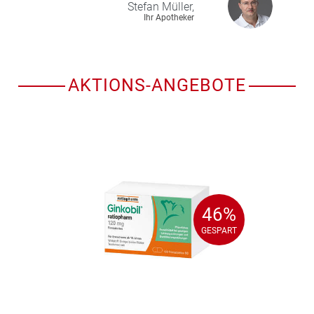
Stefan
Müller,
Ihr Apotheker
AKTIONS-ANGEBOTE
46%
46%
GESPART
GESPART