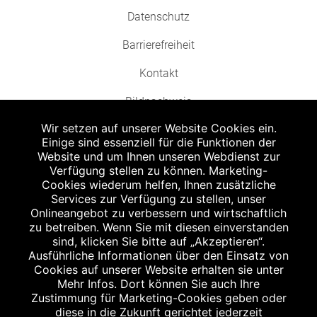
Datenschutz
Barrierefreiheit
Kontakt
Bildnachweis
Wir setzen auf unserer Website Cookies ein.
Einige sind essenziell für die Funktionen der
Website und um Ihnen unseren Webdienst zur
Verfügung stellen zu können. Marketing-
Cookies wiederum helfen, Ihnen zusätzliche
Abgabe in haushaltsüblichen Mengen, solange der Vorrat reicht. Für Druck-
und Satzfehler keine Haftung.
Services zur Verfügung zu stellen, unser
1
Onlineangebot zu verbessern und wirtschaftlich
Zu Risiken und Nebenwirkungen lesen Sie die Packungsbeilage und fragen
Sie Ihren Arzt oder Apotheker.
zu betreiben. Wenn Sie mit diesen einverstanden
2
sind, klicken Sie bitte auf „Akzeptieren“.
Angabe nach der deutschen Arzneimitteltaxe Apothekenerstattungspreis
(AEP). Der AEP ist keine unverbindliche Preisempfehlung der Hersteller. Der
Ausführliche Informationen über den Einsatz von
AEP ist ein von den Apotheken in Ansatz gebrachter Preis für rezeptfreie
Cookies auf unserer Website erhalten sie unter
Arzneimittel. Er entspricht in der Höhe dem für Apotheken verbindlichen
Mehr Infos. Dort können Sie auch Ihre
Abgabepreis, zu dem eine Apotheke in bestimmten Fällen (z.B. bei Kindern
Zustimmung für Marketing-Cookies geben oder
unter 12 Jahren) das Produkt mit der gesetzlichen Krankenversicherung
abrechnet. Der AEP ist der allgemeine Erstattungspreis im Falle einer
diese in die Zukunft gerichtet jederzeit