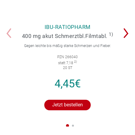
IBU-RATIOPHARM
1)
400 mg akut Schmerztbl.Filmtabl.
Gegen leichte bis mäßig starke Schmerzen und Fieber.
PZN 266040
2)
statt 7,18
20 ST
4,45€
Jetzt bestellen