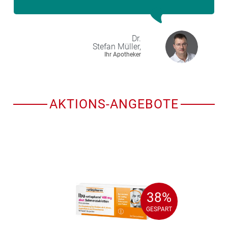
Dr.
Stefan
Müller,
Ihr Apotheker
AKTIONS-ANGEBOTE
38%
38%
GESPART
GESPART