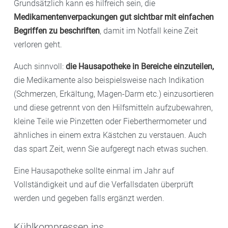
Grundsätzlich kann es hilfreich sein, die
– Zinkoxidsalbe für einen wunden Po
bestimmte Wirkstoffe, die „immer“ helfen. Ergänzen
Medikamentenverpackungen gut sichtbar mit einfachen
Sie die allgemeinen Empfehlungen mit „Ihren“ Mitteln,
Begriffen zu
beschriften
, damit im Notfall keine Zeit
mit denen Sie gute Erfahrungen gemacht haben.
verloren geht.
Auch sinnvoll:
die Hausapotheke in Bereiche einzuteilen,
die Medikamente also beispielsweise nach Indikation
(Schmerzen, Erkältung, Magen-Darm etc.) einzusortieren
und diese getrennt von den Hilfsmitteln aufzubewahren,
kleine Teile wie Pinzetten oder Fieberthermometer und
ähnliches in einem extra Kästchen zu verstauen. Auch
das spart Zeit, wenn Sie aufgeregt nach etwas suchen.
Eine Hausapotheke sollte einmal im Jahr auf
Vollständigkeit und auf die Verfallsdaten überprüft
werden und gegeben falls ergänzt werden.
Kühlkompressen ins