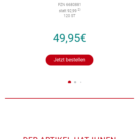
PZN 6680881
2)
statt 92,99
120 ST
49,95€
Jetzt bestellen