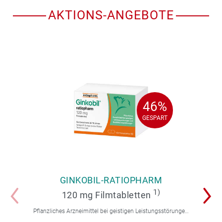
AKTIONS-ANGEBOTE
46%
46%
GESPART
GESPART
GINKOBIL-RATIOPHARM
1)
120 mg Filmtabletten
Pflanzliches Arzneimittel bei geistigen Leistungsstörungen und Durchblutungsstörungen.