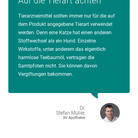
Auf die Tierart achten
dürfen bei der Anwendung allerdings nicht im Raum
Während der Anwendung sollten Kinder oder Tiere
sein. Ein Vorteil ist, dass der Fogger auch Stellen
nicht im Raum sein. Wichtig ist, dass das Spray
Tierarzneimittel sollten immer nur für die auf
einnebelt, die man beim Besprühen vielleicht außer
niemals direkt auf Tiere oder Menschen gesprüht
dem Produkt angegebene Tierart verwendet
Acht gelassen hätte. Die Wirkung hält bis zu sechs
wird. Auch darauf achten, es nicht einzuatmen! Steht
werden. Denn eine Katze hat einen anderen
Monate an.
ein Aquarium im Raum, sollte es abgedeckt und die
Stoffwechsel als ein Hund. Einzelne
Belüftung kurzzeitig ausgeschaltet werden. Nach der
Wirkstoffe, unter anderem das eigentlich
Behandlung muss der Raum sehr gut gelüftet werden.
harmlose Teebaumöl, vertragen die
Umgebungssprays wirken nicht lange und eine
Samtpfoten nicht. Sie können davon
weitere Behandlung kann nötig sein.
Vergiftungen bekommen.
Dr.
Stefan
Müller,
Ihr Apotheker