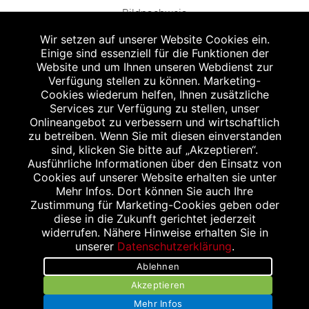
Bildnachweis
Wir setzen auf unserer Website Cookies ein.
Einige sind essenziell für die Funktionen der
Website und um Ihnen unseren Webdienst zur
Verfügung stellen zu können. Marketing-
Cookies wiederum helfen, Ihnen zusätzliche
Abgabe in haushaltsüblichen Mengen, solange der Vorrat reicht. Für Druck-
und Satzfehler keine Haftung.
Services zur Verfügung zu stellen, unser
1
Onlineangebot zu verbessern und wirtschaftlich
Zu Risiken und Nebenwirkungen lesen Sie die Packungsbeilage und fragen
Sie Ihren Arzt oder Apotheker.
zu betreiben. Wenn Sie mit diesen einverstanden
2
sind, klicken Sie bitte auf „Akzeptieren“.
Angabe nach der deutschen Arzneimitteltaxe Apothekenerstattungspreis
(AEP). Der AEP ist keine unverbindliche Preisempfehlung der Hersteller. Der
Ausführliche Informationen über den Einsatz von
AEP ist ein von den Apotheken in Ansatz gebrachter Preis für rezeptfreie
Cookies auf unserer Website erhalten sie unter
Arzneimittel. Er entspricht in der Höhe dem für Apotheken verbindlichen
Mehr Infos. Dort können Sie auch Ihre
Abgabepreis, zu dem eine Apotheke in bestimmten Fällen (z.B. bei Kindern
Zustimmung für Marketing-Cookies geben oder
unter 12 Jahren) das Produkt mit der gesetzlichen Krankenversicherung
abrechnet. Der AEP ist der allgemeine Erstattungspreis im Falle einer
diese in die Zukunft gerichtet jederzeit
Kostenübernahme durch die gesetzlichen Krankenkassen, vor Abzug eines
widerrufen. Nähere Hinweise erhalten Sie in
Zwangsrabattes (zur Zeit 5%) nach §130 Abs. 1 SGB V.
unserer
Datenschutzerklärung
.
3
Unverbindliche Preisempfehlung des Herstellers (UVP).
Ablehnen
powered by apovena.de
Akzeptieren
Mehr Infos