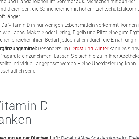
rme und Hände reichen im Sommer aus. Menschen mit dunkler Ha
nd diejenigen, die Sonnencreme mit hohem Lichtschutzfaktor nu
ft länger.
Da Vitamin D in nur wenigen Lebensmitteln vorkommt, können f
n wie Lachs, Makrele oder Hering, Eigelb und Pilze eine gute Erg
chen erreichen ihren Bedarf jedoch allein durch die Ernährung ni
rgänzungsmittel:
Besonders im
Herbst und Winter
kann es sinnvo
Präparate einzunehmen. Lassen Sie sich hierzu in Ihrer Apotheke
sollte individuell angepasst werden – eine Überdosierung kann
sschädlich sein.
itamin D
anken
egung an der frischen Luft:
Regelmäßige Spaziergänge im Frei