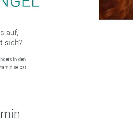
ANGEL
s auf,
t sich?
onders in den
itamin selbst
amin