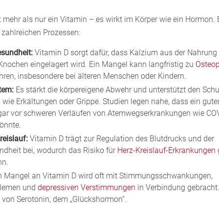
t mehr als nur ein Vitamin – es wirkt im Körper wie ein Hormon. E
i zahlreichen Prozessen:
sundheit:
Vitamin D sorgt dafür, dass Kalzium aus der Nahru
 Knochen eingelagert wird. Ein Mangel kann langfristig zu
Osteo
ühren, insbesondere bei älteren Menschen oder Kindern.
tem:
Es stärkt die körpereigene Abwehr und unterstützt den Schu
n wie Erkältungen oder Grippe. Studien legen nahe, dass ein gute
gar vor schweren Verläufen von Atemwegserkrankungen wie CO
önnte.
reislauf:
Vitamin D trägt zur Regulation des Blutdrucks und der
dheit bei, wodurch das Risiko für
Herz-Kreislauf-Erkrankungen
nn.
n Mangel an Vitamin D wird oft mit Stimmungsschwankungen,
blemen und
depressiven Verstimmungen
in Verbindung gebracht. 
 von Serotonin, dem „Glückshormon“.