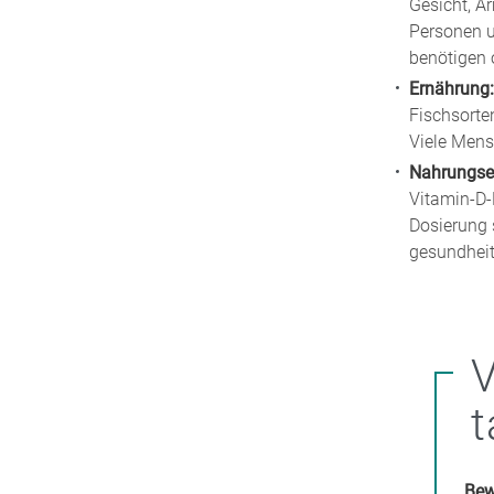
Gesicht, A
Personen u
benötigen o
Ernährung:
Fischsorte
Viele Mens
Nahrungse
Vitamin-D-
Dosierung 
gesundheit
V
t
Bew