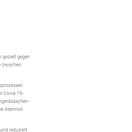
h gezielt gegen
e zwischen
sprozessen
er Covid-19-
ungenbläschen
ere Atemnot
und reduziert