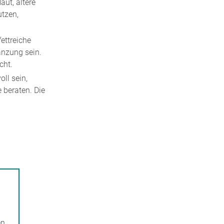
ut, ältere
tzen,
ettreiche
änzung sein.
cht.
ll sein,
 beraten. Die
en