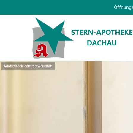
Öffnungs
AdobeStock/contrastwerkstatt