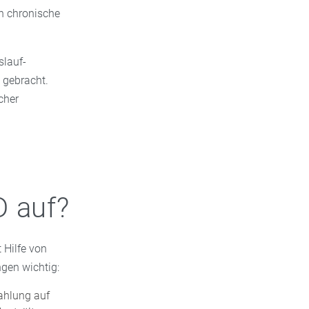
n chronische
slauf-
 gebracht.
cher
D auf?
 Hilfe von
gen wichtig:
ahlung auf