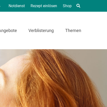
4
Notdienst
Rezept einlösen
Shop
Angebote
Verblisterung
Themen