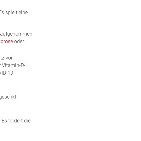
s spielt eine
ng aufgenommen
porose
oder
tz vor
r Vitamin-D-
VID-19
gesenkt
Es fördert die