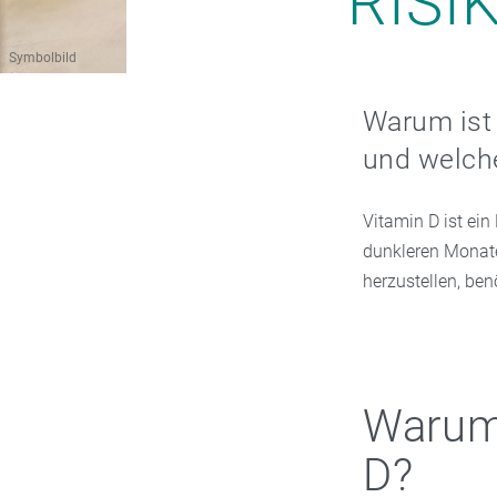
RISI
Symbolbild
Warum ist 
und welche
Vitamin D ist ein
dunkleren Monate
herzustellen, ben
Warum 
D?