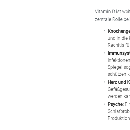
Vitamin D ist wei
zentrale Rolle be
Knochenge
und in die
Rachitis f
Immunsys
Infektione
Spiegel so
schützen k
Herz und K
Gefäßgesun
werden ka
Psyche:
Ei
Schlafpro
Produktion