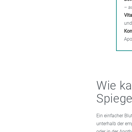
– a
Vit
und
Kon
Apo
Wie ka
Spiege
Ein einfacher Blu
unterhalb der em
oder in der Apoth