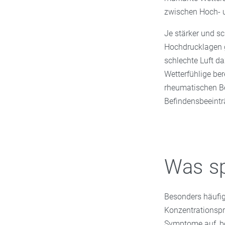
zwischen Hoch- u
Je stärker und sc
Hochdrucklagen ge
schlechte Luft d
Wetterfühlige be
rheumatischen B
Befindensbeeintr
Was sp
Besonders häufi
Konzentrationspr
Symptome auf, be