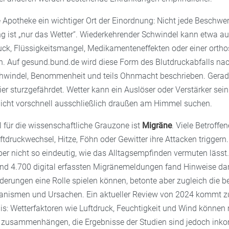
e Apotheke ein wichtiger Ort der Einordnung: Nicht jede Beschwe
ist „nur das Wetter“. Wiederkehrender Schwindel kann etwa a
uck, Flüssigkeitsmangel, Medikamenteneffekten oder einer ortho
. Auf gesund.bund.de wird diese Form des Blutdruckabfalls na
hwindel, Benommenheit und teils Ohnmacht beschrieben. Gerade
r sturzgefährdet. Wetter kann ein Auslöser oder Verstärker sei
nicht vorschnell ausschließlich draußen am Himmel suchen.
l für die wissenschaftliche Grauzone ist
Migräne
. Viele Betroffe
uftdruckwechsel, Hitze, Föhn oder Gewitter ihre Attacken triggern.
ber nicht so eindeutig, wie das Alltagsempfinden vermuten lässt
rund 4.700 digital erfassten Migränemeldungen fand Hinweise da
erungen eine Rolle spielen können, betonte aber zugleich die b
anismen und Ursachen. Ein aktueller Review von 2024 kommt z
is: Wetterfaktoren wie Luftdruck, Feuchtigkeit und Wind können 
zusammenhängen, die Ergebnisse der Studien sind jedoch inkon