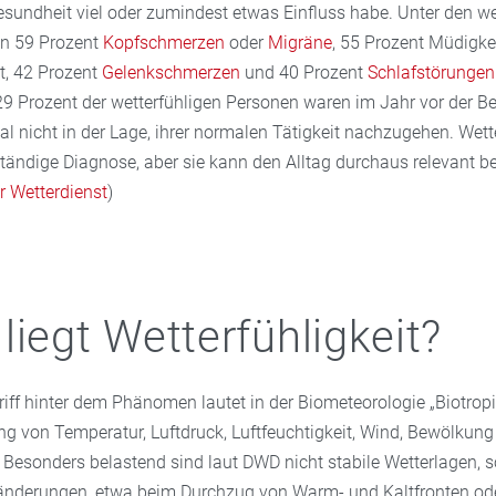
esundheit viel oder zumindest etwas Einfluss habe. Unter den we
en 59 Prozent
Kopfschmerzen
oder
Migräne
, 55 Prozent Müdigke
t, 42 Prozent
Gelenkschmerzen
und 40 Prozent
Schlafstörungen
9 Prozent der wetterfühligen Personen waren im Jahr vor der B
 nicht in der Lage, ihrer normalen Tätigkeit nachzugehen. Wetter
tändige Diagnose, aber sie kann den Alltag durchaus relevant be
r Wetterdienst
)
liegt Wetterfühligkeit?
iff hinter dem Phänomen lautet in der Biometeorologie „Biotropi
g von Temperatur, Luftdruck, Luftfeuchtigkeit, Wind, Bewölkung
Besonders belastend sind laut DWD nicht stabile Wetterlagen, 
änderungen, etwa beim Durchzug von Warm- und Kaltfronten od