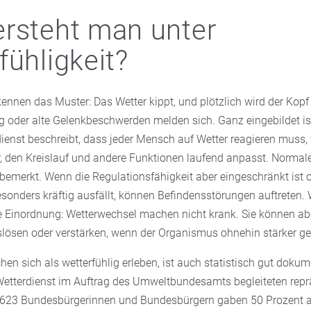
rsteht man unter
fühligkeit?
nnen das Muster: Das Wetter kippt, und plötzlich wird der Kopf
g oder alte Gelenkbeschwerden melden sich. Ganz eingebildet ist
ienst beschreibt, dass jeder Mensch auf Wetter reagieren muss, 
, den Kreislauf und andere Funktionen laufend anpasst. Normal
bemerkt. Wenn die Regulationsfähigkeit aber eingeschränkt ist o
onders kräftig ausfällt, können Befindensstörungen auftreten. W
le Einordnung: Wetterwechsel machen nicht krank. Sie können ab
ösen oder verstärken, wenn der Organismus ohnehin stärker gefo
en sich als wetterfühlig erleben, ist auch statistisch gut dokumen
tterdienst im Auftrag des Umweltbundesamts begleiteten repr
.623 Bundesbürgerinnen und Bundesbürgern gaben 50 Prozent a