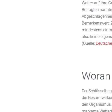
Wetter auf ihre G
Befragten nannt
Abgeschlagenhei
Bemerkenswert: 2
mindestens einmal
also keine eigens
(Quelle:
Deutsche
Woran 
Der Schlüsselbegr
die Gesamtwirkun
den Organismus. 
markante Wetter