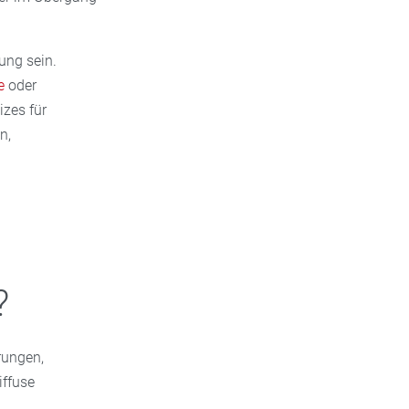
ung sein.
e
oder
zes für
n,
?
rungen,
iffuse