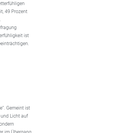
tterfühligen
it, 49 Prozent
.
efragung
fühligkeit ist
einträchtigen.
e“. Gemeint ist
 und Licht auf
sondern
er im Übergang