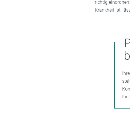
richtig einordne
Krankheit ist, lä
P
b
Ihr
ste
Kom
Ihn