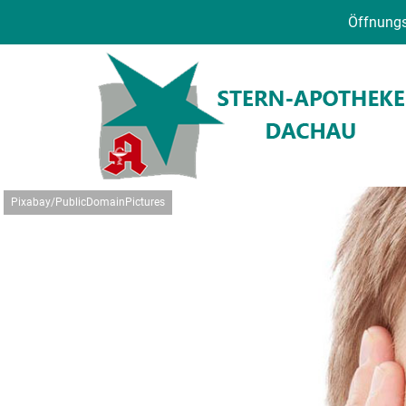
Öffnungs
Pixabay/PublicDomainPictures