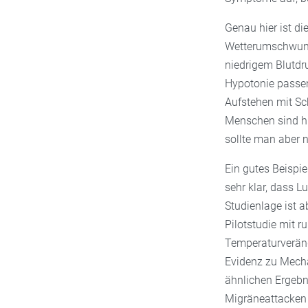
Genau hier ist di
Wetterumschwung 
niedrigem Blutdr
Hypotonie passen
Aufstehen mit Sc
Menschen sind hie
sollte man aber 
Ein gutes Beispie
sehr klar, dass L
Studienlage ist a
Pilotstudie mit 
Temperaturveränd
Evidenz zu Mech
ähnlichen Ergebn
Migräneattacken 