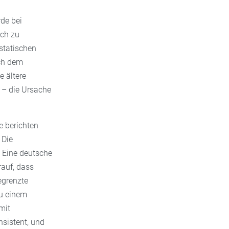
rde bei
uch zu
statischen
ch dem
 ältere
n – die Ursache
ne berichten
 Die
. Eine deutsche
rauf, dass
egrenzte
u einem
mit
sistent, und