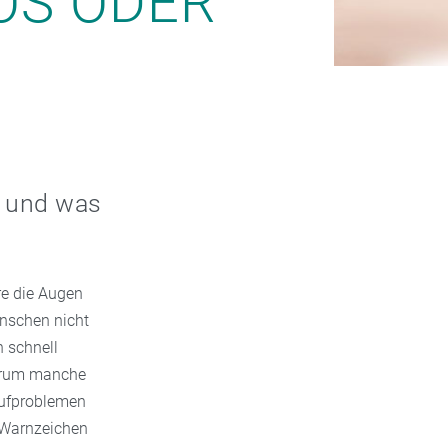
OS ODER
– und was
re die Augen
enschen nicht
n schnell
warum manche
aufproblemen
, Warnzeichen