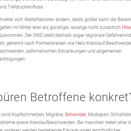
nd Tiefdruckeinfluss.
hneller sich Wetterfaktoren ändern, desto größer kann die Belast
lten im Mittel eher als günstiger, solange nicht zusätzlich
Hitz
azukommen. Der DWD stellt deshalb sogar regionale Gefahrenindi
reit, getrennt nach Formenkreisen wie Herz-Kreislauf-Beschwerde
eschwerden, asthmatischen Erkrankungen und allgemeinen
ächtigungen.
üren Betroffene konkret
g sind Kopfschmerzen, Migräne,
Schwindel
, Müdigkeit, Schlafstö
obleme sowie Kreislaufbeschwerden. Bei manchen treten eher d
i anderen werden bestehende Erkrankungen empfindlicher.