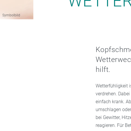
WETTER
Symbolbild
Kopfschmer
Wetterwech
hilft.
Wetterfühligkeit
verdrehen. Dabei
einfach krank. Ab
umschlagen oder 
bei Gewitter, Hi
reagieren. Für B