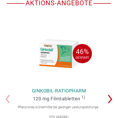
AKTIONS-ANGEBOTE
46%
46%
GESPART
GESPART
GINKOBIL-RATIOPHARM
1)
120 mg Filmtabletten
Pflanzliches Arzneimittel bei geistigen Leistungsstörungen und Durchblutungsstörungen.
PZN 6680881