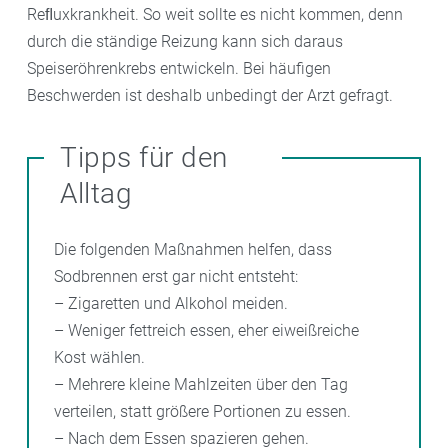
Tabletten unzerteilt mindestens eine halbe Stunde vor
Reﬂuxkrankheit. So weit sollte es nicht kommen, denn
dem Essen genommen werden. Pantoprazol und
durch die ständige Reizung kann sich daraus
Omeprazol werden erst im Darm in ihre aktive Form
Speiseröhrenkrebs entwickeln. Bei häufigen
überführt und von dort aus ins Blut aufgenommen
Beschwerden ist deshalb unbedingt der Arzt gefragt.
und zum Magen transportiert. Halten sich die
Beschwerden länger als zwei Wochen, ist ein
Tipps für den
Arztbesuch nötig.
Alltag
Die folgenden Maßnahmen helfen, dass
Sodbrennen erst gar nicht entsteht:
– Zigaretten und Alkohol meiden.
– Weniger fettreich essen, eher eiweißreiche
Kost wählen.
– Mehrere kleine Mahlzeiten über den Tag
verteilen, statt größere Portionen zu essen.
– Nach dem Essen spazieren gehen.