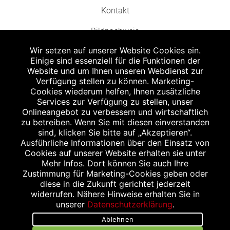
Kontakt
Bildnachweis
Wir setzen auf unserer Website Cookies ein.
Einige sind essenziell für die Funktionen der
Website und um Ihnen unseren Webdienst zur
Verfügung stellen zu können. Marketing-
Cookies wiederum helfen, Ihnen zusätzliche
Abgabe in haushaltsüblichen Mengen, solange der Vorrat reicht. Für Druck-
und Satzfehler keine Haftung.
Services zur Verfügung zu stellen, unser
1
Onlineangebot zu verbessern und wirtschaftlich
Zu Risiken und Nebenwirkungen lesen Sie die Packungsbeilage und fragen
Sie Ihren Arzt oder Apotheker.
zu betreiben. Wenn Sie mit diesen einverstanden
2
sind, klicken Sie bitte auf „Akzeptieren“.
Angabe nach der deutschen Arzneimitteltaxe Apothekenerstattungspreis
(AEP). Der AEP ist keine unverbindliche Preisempfehlung der Hersteller. Der
Ausführliche Informationen über den Einsatz von
AEP ist ein von den Apotheken in Ansatz gebrachter Preis für rezeptfreie
Cookies auf unserer Website erhalten sie unter
Arzneimittel. Er entspricht in der Höhe dem für Apotheken verbindlichen
Mehr Infos. Dort können Sie auch Ihre
Abgabepreis, zu dem eine Apotheke in bestimmten Fällen (z.B. bei Kindern
Zustimmung für Marketing-Cookies geben oder
unter 12 Jahren) das Produkt mit der gesetzlichen Krankenversicherung
abrechnet. Der AEP ist der allgemeine Erstattungspreis im Falle einer
diese in die Zukunft gerichtet jederzeit
Kostenübernahme durch die gesetzlichen Krankenkassen, vor Abzug eines
widerrufen. Nähere Hinweise erhalten Sie in
Zwangsrabattes (zur Zeit 5%) nach §130 Abs. 1 SGB V.
unserer
Datenschutzerklärung
.
3
Unverbindliche Preisempfehlung des Herstellers (UVP).
Ablehnen
powered by apovena.de