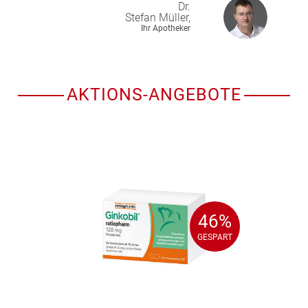
Dr.
Stefan
Müller,
Ihr Apotheker
AKTIONS-ANGEBOTE
46%
46%
GESPART
GESPART