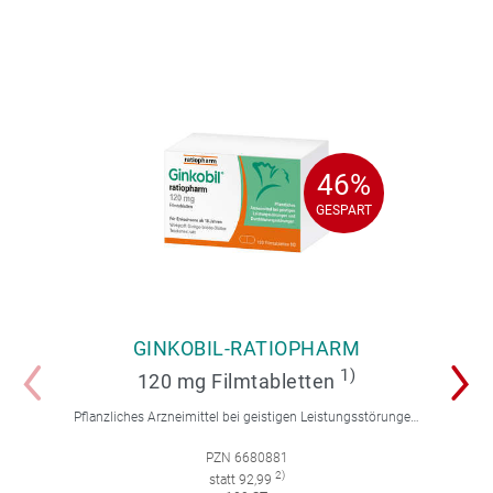
46%
46%
GESPART
GESPART
GINKOBIL-RATIOPHARM
1)
120 mg Filmtabletten
Pflanzliches Arzneimittel bei geistigen Leistungsstörungen und Durchblutungsstörungen.
PZN 6680881
2)
statt 92,99