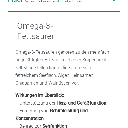
etwa eine Handvoll täglich – sind sie ideale
Energiespender.
Seefisch wie Makrele, Lachs oder Sardine enthält
wertvolles Eiweiß, Jod und Omega-3-Fettsäuren (EPA
Omega-3-
und DHA)
– wichtig für Herz, Gehirn und Augen. Ein
Fettsäuren
bis zwei Fischmahlzeiten pro Woche sind
empfehlenswert.
Omega-3-Fettsäuren gehören zu den mehrfach
ungesättigten Fettsäuren, die der Körper nicht
selbst herstellen kann. Sie kommen in
fettreichem Seefisch, Algen, Leinsamen,
Chiasamen und Walnüssen vor.
Wirkungen im Überblick:
– Unterstützung der
Herz- und Gefäßfunktion
– Förderung von
Gehirnleistung und
Konzentration
– Beitrag zur
Sehfunktion