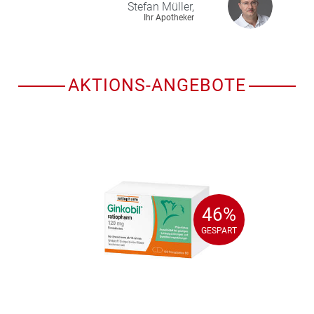
Stefan
Müller,
Ihr Apotheker
AKTIONS-ANGEBOTE
46%
46%
GESPART
GESPART