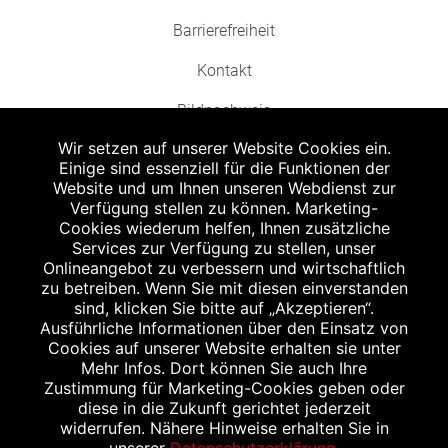
Barrierefreiheit
Kontakt
Bildnachweis
Wir setzen auf unserer Website Cookies ein.
Einige sind essenziell für die Funktionen der
Website und um Ihnen unseren Webdienst zur
Verfügung stellen zu können. Marketing-
Cookies wiederum helfen, Ihnen zusätzliche
Abgabe in haushaltsüblichen Mengen, solange der Vorrat reicht. Für Druck-
und Satzfehler keine Haftung.
Services zur Verfügung zu stellen, unser
1
Onlineangebot zu verbessern und wirtschaftlich
Zu Risiken und Nebenwirkungen lesen Sie die Packungsbeilage und fragen
Sie Ihren Arzt oder Apotheker.
zu betreiben. Wenn Sie mit diesen einverstanden
2
sind, klicken Sie bitte auf „Akzeptieren“.
Angabe nach der deutschen Arzneimitteltaxe Apothekenerstattungspreis
(AEP). Der AEP ist keine unverbindliche Preisempfehlung der Hersteller. Der
Ausführliche Informationen über den Einsatz von
AEP ist ein von den Apotheken in Ansatz gebrachter Preis für rezeptfreie
Cookies auf unserer Website erhalten sie unter
Arzneimittel. Er entspricht in der Höhe dem für Apotheken verbindlichen
Mehr Infos. Dort können Sie auch Ihre
Abgabepreis, zu dem eine Apotheke in bestimmten Fällen (z.B. bei Kindern
Zustimmung für Marketing-Cookies geben oder
unter 12 Jahren) das Produkt mit der gesetzlichen Krankenversicherung
abrechnet. Der AEP ist der allgemeine Erstattungspreis im Falle einer
diese in die Zukunft gerichtet jederzeit
Kostenübernahme durch die gesetzlichen Krankenkassen, vor Abzug eines
widerrufen. Nähere Hinweise erhalten Sie in
Zwangsrabattes (zur Zeit 5%) nach §130 Abs. 1 SGB V.