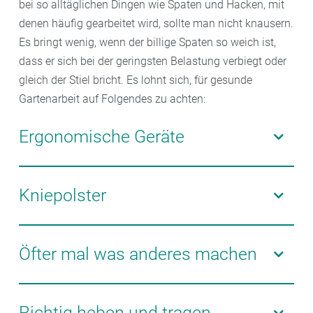
bei so alltäglichen Dingen wie Spaten und Hacken, mit
denen häufig gearbeitet wird, sollte man nicht knausern.
Es bringt wenig, wenn der billige Spaten so weich ist,
dass er sich bei der geringsten Belastung verbiegt oder
gleich der Stiel bricht. Es lohnt sich, für gesunde
Gartenarbeit auf Folgendes zu achten:
Ergonomische Geräte
Dem Rücken zuliebe sollten Mäher, Rechen und
Heckenschere die richtige Größe haben oder im
Kniepolster
Idealfall verstellbar sein, wie etwa eine
Teleskopheckenschere. Hersteller bieten außerdem
Arbeiten in der Hocke belastet die Gelenke.
Geräte mit ergonomischen Griffen, die Druckstellen
Schonender ist es, für die Arbeit am Boden Kniepolster
Öfter mal was anderes machen
und taube Finger verhindern. Das Arbeiten über Kopf
zu verwenden oder einen Rollhocker zu benutzen.
belastet die Halswirbelsäule. Wenn es doch sein
Bei der Gartenarbeit vergeht die Zeit im Flug. Doch
muss, erleichtern Geräte mit verlängertem Griff oder
spätestens nach einer halben Stunde ist es an der
Richtig heben und tragen