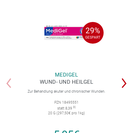
29%
29%
GESPART
GESPART
MEDIGEL
WUND- UND HEILGEL
Zur Behandlung akuter und chronischer Wunden.
PZN 18495551
3)
statt 8,39
20 G (297,50€ pro 1kg)