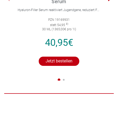
Serum
Hyaluron-Filler Serum reaktiviert Jugendgene, reduziert Falten und feine Linien, spendet intensive Feuchtigkeit und strafft die Gesichtskonturen.
PZN 19169931
3)
statt 54,95
30 ML (1365,00€ pro 1l)
40,95€
Jetzt bestellen