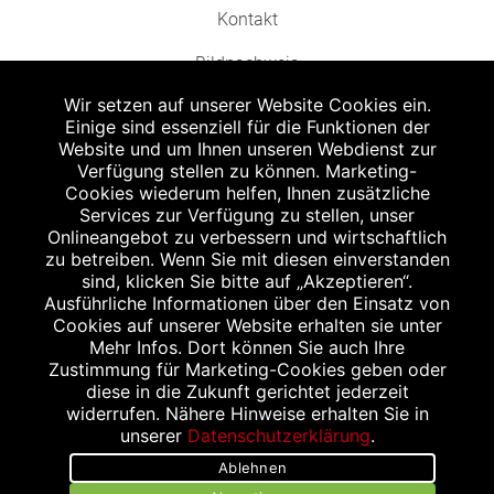
Kontakt
Bildnachweis
Wir setzen auf unserer Website Cookies ein.
Einige sind essenziell für die Funktionen der
Website und um Ihnen unseren Webdienst zur
Verfügung stellen zu können. Marketing-
Cookies wiederum helfen, Ihnen zusätzliche
Abgabe in haushaltsüblichen Mengen, solange der Vorrat reicht. Für Druck-
und Satzfehler keine Haftung.
Services zur Verfügung zu stellen, unser
1
Onlineangebot zu verbessern und wirtschaftlich
Zu Risiken und Nebenwirkungen lesen Sie die Packungsbeilage und fragen
Sie Ihren Arzt oder Apotheker.
zu betreiben. Wenn Sie mit diesen einverstanden
2
sind, klicken Sie bitte auf „Akzeptieren“.
Angabe nach der deutschen Arzneimitteltaxe Apothekenerstattungspreis
(AEP). Der AEP ist keine unverbindliche Preisempfehlung der Hersteller. Der
Ausführliche Informationen über den Einsatz von
AEP ist ein von den Apotheken in Ansatz gebrachter Preis für rezeptfreie
Cookies auf unserer Website erhalten sie unter
Arzneimittel. Er entspricht in der Höhe dem für Apotheken verbindlichen
Mehr Infos. Dort können Sie auch Ihre
Abgabepreis, zu dem eine Apotheke in bestimmten Fällen (z.B. bei Kindern
Zustimmung für Marketing-Cookies geben oder
unter 12 Jahren) das Produkt mit der gesetzlichen Krankenversicherung
abrechnet. Der AEP ist der allgemeine Erstattungspreis im Falle einer
diese in die Zukunft gerichtet jederzeit
Kostenübernahme durch die gesetzlichen Krankenkassen, vor Abzug eines
widerrufen. Nähere Hinweise erhalten Sie in
Zwangsrabattes (zur Zeit 5%) nach §130 Abs. 1 SGB V.
unserer
Datenschutzerklärung
.
3
Unverbindliche Preisempfehlung des Herstellers (UVP).
Ablehnen
powered by apovena.de