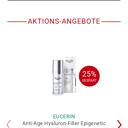
AKTIONS-ANGEBOTE
25%
25%
GESPART
GESPART
EUCERIN
Anti-Age Hyaluron-Filler Epigenetic